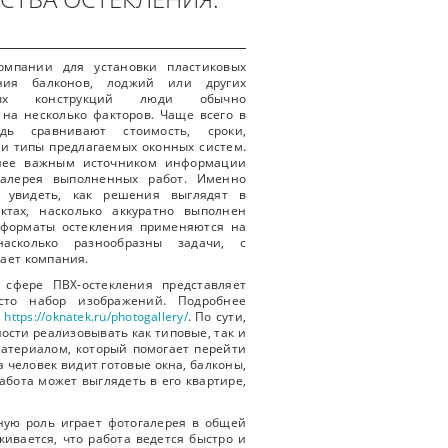
омпании для установки пластиковых
ения балконов, лоджий или других
чных конструкций люди обычно
на несколько факторов. Чаще всего в
дь сравнивают стоимость, сроки,
 и типы предлагаемых оконных систем.
нее важным источником информации
галерея выполненных работ. Именно
т увидеть, как решения выглядят в
ктах, насколько аккуратно выполнен
 форматы остекления применяются на
асколько разнообразны задачи, с
ает компания.
 сфере ПВХ-остекления представляет
сто набор изображений. Подробнее
:
https://oknatek.ru/photogallery/
. По сути,
ости реализовывать как типовые, так и
материалом, который помогает перейти
 человек видит готовые окна, балконы,
бота может выглядеть в его квартире,
ную роль играет фотогалерея в общей
кивается, что работа ведется быстро и