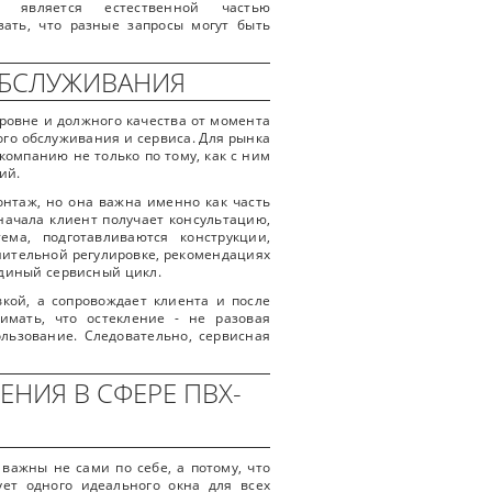
 является естественной частью
зать, что разные запросы могут быть
ОБСЛУЖИВАНИЯ
ровне и должного качества от момента
го обслуживания и сервиса. Для рынка
компанию не только по тому, как с ним
ий.
нтаж, но она важна именно как часть
начала клиент получает консультацию,
ема, подготавливаются конструкции,
лнительной регулировке, рекомендациях
единый сервисный цикл.
вкой, а сопровождает клиента и после
имать, что остекление - не разовая
льзование. Следовательно, сервисная
НИЯ В СФЕРЕ ПВХ-
важны не сами по себе, а потому, что
ет одного идеального окна для всех