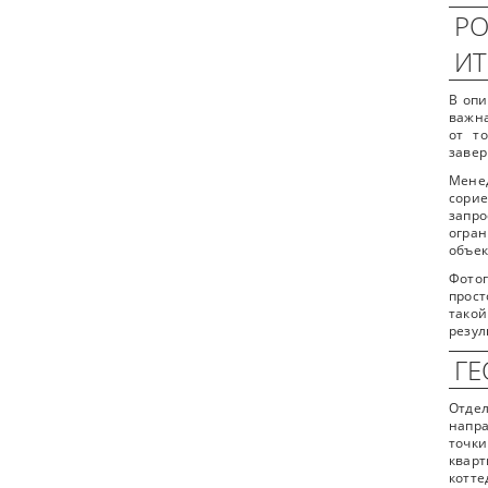
РО
ИТ
В опи
важна
от т
завер
Мене
сори
запр
огра
объек
Фотог
прост
такой
резул
ГЕ
Отдел
напра
точк
квар
котте