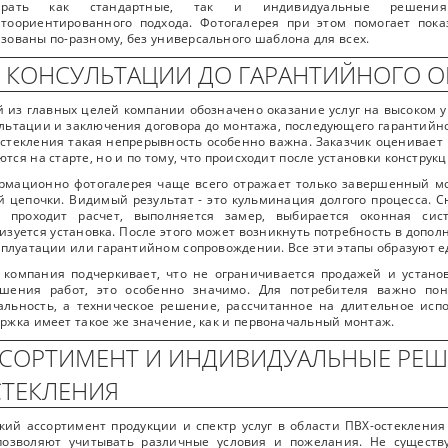
ирать как стандартные, так и индивидуальные решения
тоориентированного подхода. Фотогалерея при этом помогает пока
зованы по-разному, без универсального шаблона для всех.
 КОНСУЛЬТАЦИИ ДО ГАРАНТИЙНОГО 
 из главных целей компании обозначено оказание услуг на высоком у
льтации и заключения договора до монтажа, последующего гарантийно
стекления такая непрерывность особенно важна. Заказчик оценивает 
тся на старте, но и по тому, что происходит после установки конструкц
мационно фотогалерея чаще всего отражает только завершенный мо
 цепочки. Видимый результат - это кульминация долгого процесса. С
м проходит расчет, выполняется замер, выбирается оконная сист
изуется установка. После этого может возникнуть потребность в допо
сплуатации или гарантийном сопровождении. Все эти этапы образуют 
 компания подчеркивает, что не ограничивается продажей и устано
ршения работ, это особенно значимо. Для потребителя важно пон
льность, а техническое решение, рассчитанное на длительное испо
ржка имеет такое же значение, как и первоначальный монтаж.
СОРТИМЕНТ И ИНДИВИДУАЛЬНЫЕ РЕШЕ
ТЕКЛЕНИЯ
ий ассортимент продукции и спектр услуг в области ПВХ-остекления 
позволяют учитывать различные условия и пожелания. Не существу