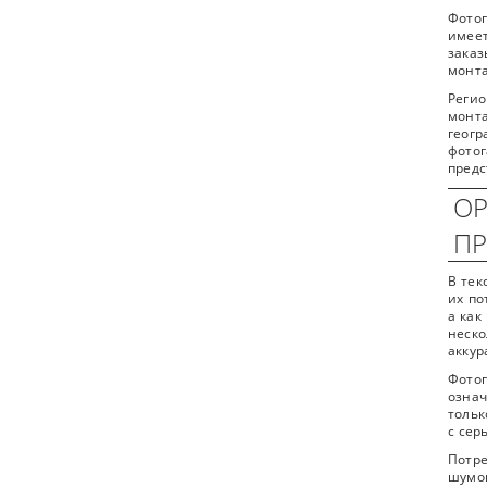
Фотог
имеет
заказ
монт
Регио
монта
геогр
фото
предс
ОР
П
В тек
их по
а как
неско
аккур
Фото
означ
тольк
с сер
Потре
шумои