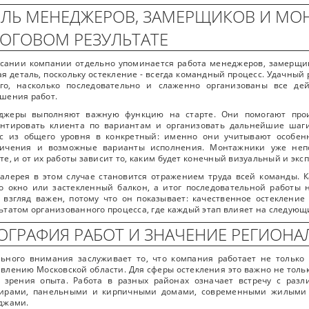
ЛЬ МЕНЕДЖЕРОВ, ЗАМЕРЩИКОВ И МО
ОГОВОМ РЕЗУЛЬТАТЕ
сании компании отдельно упоминается работа менеджеров, замерщик
я деталь, поскольку остекление - всегда командный процесс. Удачный р
ого, насколько последовательно и слаженно организованы все де
шения работ.
джеры выполняют важную функцию на старте. Они помогают произ
ентировать клиента по вариантам и организовать дальнейшие шаги
ос из общего уровня в конкретный: именно они учитывают особенн
ничения и возможные варианты исполнения. Монтажники уже неп
те, и от их работы зависит то, каким будет конечный визуальный и эк
алерея в этом случае становится отражением труда всей команды. 
о окно или застекленный балкон, а итог последовательной работы 
 взгляд важен, потому что он показывает: качественное остекление
ьтатом организованного процесса, где каждый этап влияет на следующ
ОГРАФИЯ РАБОТ И ЗНАЧЕНИЕ РЕГИОН
ьного внимания заслуживает то, что компания работает не только 
влению Московской области. Для сферы остекления это важно не только
и зрения опыта. Работа в разных районах означает встречу с раз
тирами, панельными и кирпичными домами, современными жилыми 
джами.