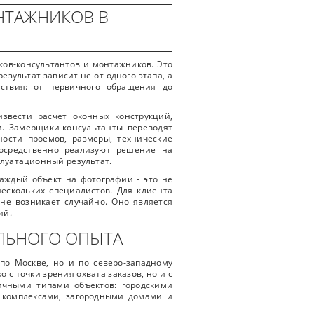
НТАЖНИКОВ В
ов-консультантов и монтажников. Это
езультат зависит не от одного этапа, а
йствия: от первичного обращения до
вести расчет оконных конструкций,
. Замерщики-консультанты переводят
ости проемов, размеры, технические
осредственно реализуют решение на
сплуатационный результат.
Каждый объект на фотографии - это не
нескольких специалистов. Для клиента
 не возникает случайно. Оно является
ий.
АЛЬНОГО ОПЫТА
по Москве, но и по северо-западному
 с точки зрения охвата заказов, но и с
личными типами объектов: городскими
комплексами, загородными домами и