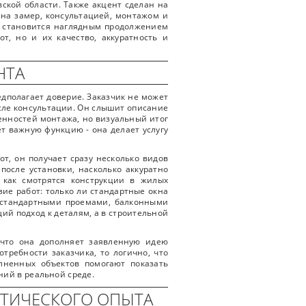
вской области. Также акцент сделан на
 на замер, консультацией, монтажом и
я становится наглядным продолжением
т, но и их качество, аккуратность и
НТА
едполагает доверие. Заказчик не может
осле консультации. Он слышит описание
бенностей монтажа, но визуальный итог
ет важную функцию - она делает услугу
т, он получает сразу несколько видов
после установки, насколько аккуратно
 как смотрятся конструкции в жилых
ие работ: только ли стандартные окна
естандартными проемами, балконными
ий подход к деталям, а в строительной
 что она дополняет заявленную идею
требности заказчика, то логично, что
лненных объектов помогают показать
ний в реальной среде.
КТИЧЕСКОГО ОПЫТА