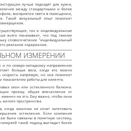
онструкции лучше подходят для кухни,
различия между стандартными и более
офиля, восприятие света в помещении,
я. Такой визуальный опыт помогает
 замерщиком.
е существующие, так и индивидуальные
ше всего показывает, что под такими
льку словосочетание "индивидуальный
его реальное содержание.
АЛЬНОМ ИЗМЕРЕНИИ
ак и по северо-западному направлению
етает больше веса, когда его можно
 скорость напрямую, но она помогает
м показателем работы для клиента.
овых окон или остекленного балкона.
рукции проему, общее впечатление от
именно на это. Ему важно, чтобы окна
ь жилого пространства.
а, когда заказчик не хочет затягивать
вершения остекления. Если компания
нтаж были связаны в понятную систему,
огалереей такой подход выглядит более