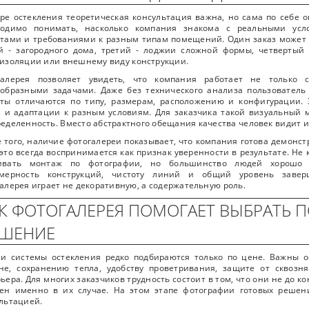
ре остекления теоретическая консультация важна, но сама по себе о
ходимо понимать, насколько компания знакома с реальными ус
тами и требованиями к разным типам помещений. Один заказ может 
й - загородного дома, третий - лоджии сложной формы, четвертый
изоляции или внешнему виду конструкции.
галерея позволяет увидеть, что компания работает не тольк
образными задачами. Даже без технического анализа пользователь
ты отличаются по типу, размерам, расположению и конфигурации. 
 и адаптации к разным условиям. Для заказчика такой визуальный 
еделенность. Вместо абстрактного обещания качества человек видит и
 того, наличие фотогалереи показывает, что компания готова демонст
 это всегда воспринимается как признак уверенности в результате. Н
ивать монтаж по фотографии, но большинство людей хорошо чу
змерность конструкций, чистоту линий и общий уровень завер
алерея играет не декоративную, а содержательную роль.
К ФОТОГАЛЕРЕЯ ПОМОГАЕТ ВЫБРАТЬ 
ЕШЕНИЕ
 и системы остекления редко подбираются только по цене. Важны 
не, сохранению тепла, удобству проветривания, защите от сквозн
ьера. Для многих заказчиков трудность состоит в том, что они не до к
тен именно в их случае. На этом этапе фотографии готовых решен
льтацией.