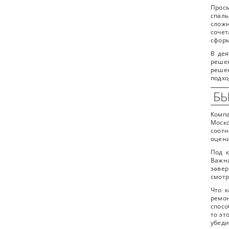
Просм
спаль
сложн
соче
сформ
В дея
решен
решен
подхо
БЫ
Компа
Моск
соотн
оцени
Под к
Важн
завер
смотр
Что к
ремо
спосо
то эт
убеди