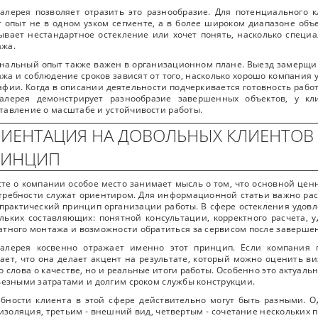
алерея позволяет отразить это разнообразие. Для потенциального 
 опыт не в одном узком сегменте, а в более широком диапазоне объе
ывает нестандартное остекление или хочет понять, насколько спец
ажа.
нальный опыт также важен в организационном плане. Выезд замерщик
жа и соблюдение сроков зависят от того, насколько хорошо компания 
афии. Когда в описании деятельности подчеркивается готовность работ
галерея демонстрирует разнообразие завершенных объектов, у кл
тавление о масштабе и устойчивости работы.
ИЕНТАЦИЯ НА ДОВОЛЬНЫХ КЛИЕНТОВ 
РИНЦИП
сте о компании особое место занимает мысль о том, что основной це
требности служат ориентиром. Для информационной статьи важно расс
 практический принцип организации работы. В сфере остекления удов
льких составляющих: понятной консультации, корректного расчета, 
атного монтажа и возможности обратиться за сервисом после заверше
галерея косвенно отражает именно этот принцип. Если компания 
ает, что она делает акцент на результате, который можно оценить в
о слова о качестве, но и реальные итоги работы. Особенно это актуальн
ьезными затратами и долгим сроком службы конструкции.
бности клиента в этой сфере действительно могут быть разными. О
золяция, третьим - внешний вид, четвертым - сочетание нескольких 