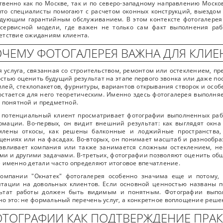
твенно как по Москве, так и по северо-западному направлению Моско
что специалисты помогают с расчетом оконных конструкций, выездом
едующим гарантийным обслуживанием. В этом контексте фотогалере
сервисной модели, где важен не только сам факт выполнения рабо
етствие ожиданиям клиента.
ЧЕМУ ФОТОГАЛЕРЕЯ ВАЖНА ДЛЯ КЛИЕ
 услуга, связанная со строительством, ремонтом или остеклением, пр
стью оценить будущий результат на этапе первого звонка или даже п
лей, стеклопакетов, фурнитуры, вариантов открывания створок и осо
остается для него теоретическим. Именно здесь фотогалерея выполня
 понятной и предметной.
 потенциальный клиент просматривает фотографии выполненных рабо
мации. Во-первых, он видит внешний результат: как выглядят окна 
млены откосы, как решены балконные и лоджийные пространства,
ениях или на фасадах. Во-вторых, он понимает масштаб и разнообраз
навливает компания или также занимается сложным остеклением, н
ми и другими задачами. В-третьих, фотографии позволяют оценить общ
 именно детали часто определяют итоговое впечатление.
компании "Окнатек" фотогалерея особенно значима еще и потому,
тации на довольных клиентов. Если основной ценностью названы по
льтат работы должен быть видимым и понятным. Фотографии выпо
о это: не формальный перечень услуг, а конкретное воплощение реше
ТОГРАФИИ КАК ПОДТВЕРЖДЕНИЕ ПРА