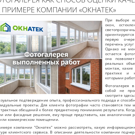
 ПРИМЕРЕ КОМПАНИИ «ОКНАТЕК»
При выборе к
окон, остекл
светопрозра
ориентируются 
первую очере
перечень услуг
Однако не ме
остается фото
она позволяе
реальных объе
монтаж, какие
практике и н
которыми работ
Фотогалерея в
собой не про
смотрите здесь
изуальное подтверждение опыта, профессионального подхода и способн
идуальные проекты. Для клиента фотографии часто становятся тем 
страктных обещаний к более предметному пониманию результата. Когда
и или фасадные решения, ему проще представить, как аналогичная ра
 или коммерческом помещении.
римере компании "Окнатек" можно рассмотреть, какую информацион
туре клиентского сервиса. В описании деятельности компании подчер