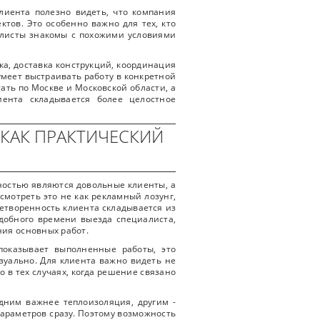
клиента полезно видеть, что компания
ктов. Это особенно важно для тех, кто
иалисты знакомы с похожими условиями
а, доставка конструкций, координация
умеет выстраивать работу в конкретной
ать по Москве и Московской области, а
иента складывается более целостное
КАК ПРАКТИЧЕСКИЙ
нностью являются довольные клиенты, а
мотреть это не как рекламный лозунг,
летворенность клиента складывается из
удобного времени выезда специалиста,
ния основных работ.
показывает выполненные работы, это
изуально. Для клиента важно видеть не
о в тех случаях, когда решение связано
дним важнее теплоизоляция, другим -
параметров сразу. Поэтому возможность