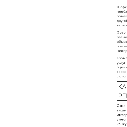
В сфе
необ
объек
друго
тепло
Фото
разно
объек
опыте
неопр
Кроме
услуг
оцен
сора
фотог
КА
Р
Окна
тиши
интер
умес
консу