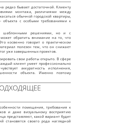
на редко бывает достаточной. Клиенту
ловиями монтажа, различиями между
касаться обычной городской квартиры,
 - объекта с особыми требованиями к
о с шаблонными решениями, но и с
 может обратить внимание на то, что
Это косвенно говорит о практическом
материал полезен тем, что он снижает
тог уже завершенных проектов.
рировать свои работы открыто. В сфере
е каждый клиент умеет профессионально
вствует аккуратность исполнения,
шенности объекта. Именно поэтому
ПОДХОДЯЩЕЕ
особенности помещения, требования к
яков и даже визуальному восприятию
онца представляют, какой вариант будет
ий становятся своего рода наглядной