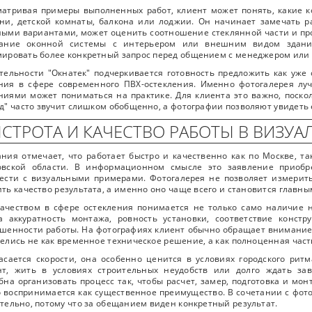
атривая примеры выполненных работ, клиент может понять, какие к
ни, детской комнаты, балкона или лоджии. Он начинает замечать 
ыми вариантами, может оценить соотношение стеклянной части и пр
тание оконной системы с интерьером или внешним видом здани
ировать более конкретный запрос перед общением с менеджером или
тельности "Окнатек" подчеркивается готовность предложить как уж
ия в сфере современного ПВХ-остекления. Именно фотогалерея луч
иями может пониматься на практике. Для клиента это важно, поско
д" часто звучит слишком обобщенно, а фотографии позволяют увидеть 
СТРОТА И КАЧЕСТВО РАБОТЫ В ВИЗУ
ния отмечает, что работает быстро и качественно как по Москве, т
овской области. В информационном смысле это заявление приобр
ести с визуальными примерами. Фотогалерея не позволяет измерить
ть качество результата, а именно оно чаще всего и становится главны
ачеством в сфере остекления понимается не только само наличие н
а аккуратность монтажа, ровность установки, соответствие конст
шенности работы. На фотографиях клиент обычно обращает внимание 
елись не как временное техническое решение, а как полноценная част
асается скорости, она особенно ценится в условиях городского ритм
нт, жить в условиях строительных неудобств или долго ждать за
бна организовать процесс так, чтобы расчет, замер, подготовка и мо
о воспринимается как существенное преимущество. В сочетании с фот
тельно, потому что за обещанием виден конкретный результат.