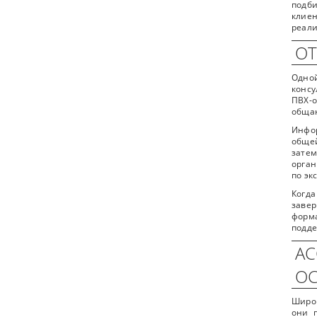
подб
клиен
реали
ОТ
Одной
консу
ПВХ-о
общаю
Инфор
общей
зате
орган
по эк
Когда
заве
форма
подде
АС
ОС
Широк
они 