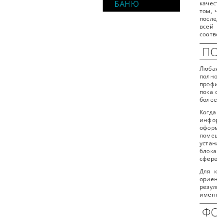
БАНЮ
качес
том, 
посл
всей 
соотв
ПО
Любая
полно
профи
пока 
более
Когда
инфор
офор
помещ
уста
блока
сфере
Для 
ориен
резу
именн
ФО