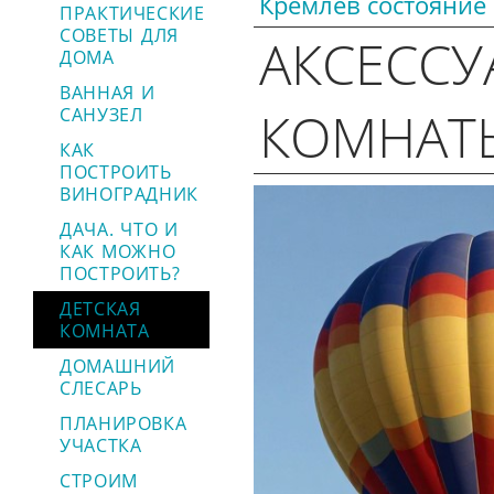
Кремлев состояние
ПРАКТИЧЕСКИЕ
СОВЕТЫ ДЛЯ
АКСЕССУ
ДОМА
ВАННАЯ И
КОМНАТ
САНУЗЕЛ
КАК
ПОСТРОИТЬ
ВИНОГРАДНИК
ДАЧА. ЧТО И
КАК МОЖНО
ПОСТРОИТЬ?
ДЕТСКАЯ
КОМНАТА
ДОМАШНИЙ
СЛЕСАРЬ
ПЛАНИРОВКА
УЧАСТКА
СТРОИМ