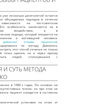
 уже несколько десятилетий остается
ых обсуждаемых подходов в лечении
 зависимости на постсоветском
 Его особенность заключается не в
тозном воздействии, а в
ческом подходе, который опирается на
знанием и мотивацией человека.
е довженко отзывы пациентов
,
одирование по методу Довженко,
мотреть этот способ лечения не только
ой точки зрения, но и через призму
опыта людей, столкнувшихся с
 И СУТЬ МЕТОДА
КО
женко в 1980-х годах. Он основан на
суггестивных техник, но при этом не
сеанса пациент находится в состоянии
ологической установки на отказ от