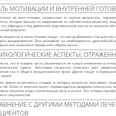
ЛЬ МОТИВАЦИИ И ВНУТРЕННЕЙ ГОТО
ически во всех отзывах, независимо от оценки результата, подчер
нты, которые пришли на кодирование по собственному решению, чащ
, кто обращался под давлением родственников или из-за внешних обс
нный результат.
е пациенты в своих отзывах пишут, что метод Довженко стал для них
ром выздоровления. Они указывают на необходимость дальнейшей ра
ржки или изменения привычного образа жизни.
ИХОЛОГИЧЕСКИЕ АСПЕКТЫ, ОТРАЖЕНН
есно, что в отзывах часто упоминаются не только изменения в отнош
ологические сдвиги. Некоторые пациенты отмечают рост уверенн
ение сна и общего эмоционального фона. Другие пишут о переоцен
 целей.
 же время встречаются отзывы, в которых пациенты описывают пер
стой. Отказ от алкоголя может сопровождаться раздражительностью, а
ранее алкоголь играл значительную роль в жизни. Эти отзывы подчер
их и специалистов.
АВНЕНИЕ С ДРУГИМИ МЕТОДАМИ ЛЕЧ
АЦИЕНТОВ