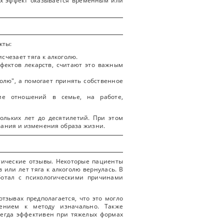
гих эффект оказывается временным или
кты:
счезает тяга к алкоголю.
фектов лекарств, считают это важным
олю", а помогает принять собственное
ие отношений в семье, на работе,
ольких лет до десятилетий. При этом
вания и изменения образа жизни.
тические отзывы. Некоторые пациенты
 или лет тяга к алкоголю вернулась. В
аботал с психологическими причинами
тзывах предполагается, что это могло
ением к методу изначально. Также
сегда эффективен при тяжелых формах