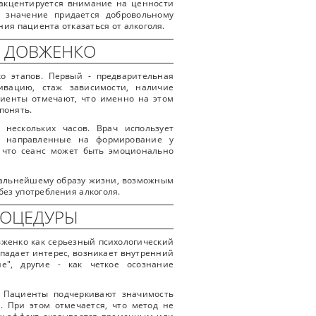
 акцентируется внимание на ценности
е значение придается добровольному
ия пациента отказаться от алкоголя.
М ДОВЖЕНКО
о этапов. Первый - предварительная
ивацию, стаж зависимости, наличие
циенты отмечают, что именно на этом
понять.
 нескольких часов. Врач использует
ы, направленные на формирование у
, что сеанс может быть эмоционально
 дальнейшему образу жизни, возможным
без употребления алкоголя.
РОЦЕДУРЫ
вженко как серьезный психологический
опадает интерес, возникает внутренний
е", другие - как четкое осознание
. Пациенты подчеркивают значимость
. При этом отмечается, что метод не