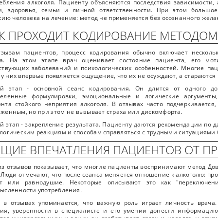
ебления алкоголя. Пациенту объясняются последствия зависимости,
и, здоровья, семьи и личной ответственности. При этом большо
сию человека на лечение: метод не применяется без осознанного желан
К ПРОХОДИТ КОДИРОВАНИЕ МЕТОДО
тзывам пациентов, процесс кодирования обычно включает нескольк
да. На этом этапе врач оценивает состояние пациента, его мот
ствующих заболеваний и психологических особенностей. Многие па
 у них впервые появляется ощущение, что их не осуждают, а стараются 
ой этап - основной сеанс кодирования. Он длится от одного до
деленные формулировки, эмоциональные и логические аргумент
нта стойкого неприятия алкоголя. В отзывах часто подчеркивается
женным, но при этом не вызывает страха или дискомфорта.
й этап - закрепление результата. Пациенту даются рекомендации по
логическим реакциям и способам справляться с трудными ситуациями 
ЩИЕ ВПЕЧАТЛЕНИЯ ПАЦИЕНТОВ ОТ П
з отзывов показывает, что многие пациенты воспринимают метод До
 Люди отмечают, что после сеанса меняется отношение к алкоголю: пр
ет или равнодушие. Некоторые описывают это как "переключени
ысленности употребления.
о в отзывах упоминается, что важную роль играет личность врача
рия, уверенности в специалисте и его умении донести информацию