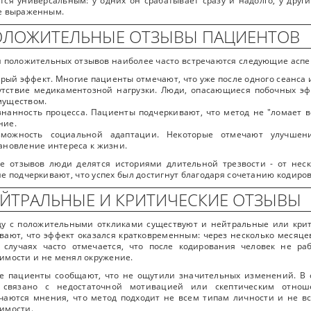
тся универсальным: у одних он срабатывает сразу и надолго, у дру
е выраженным.
ЛОЖИТЕЛЬНЫЕ ОТЗЫВЫ ПАЦИЕНТОВ
 положительных отзывов наиболее часто встречаются следующие аспе
трый эффект. Многие пациенты отмечают, что уже после одного сеанса и
утствие медикаментозной нагрузки. Люди, опасающиеся побочных эф
муществом.
знанность процесса. Пациенты подчеркивают, что метод не "ломает в
ние.
зможность социальной адаптации. Некоторые отмечают улучшен
ановление интереса к жизни.
е отзывов люди делятся историями длительной трезвости - от неск
е подчеркивают, что успех был достигнут благодаря сочетанию кодиро
ЙТРАЛЬНЫЕ И КРИТИЧЕСКИЕ ОТЗЫВЫ
ду с положительными откликами существуют и нейтральные или кри
вают, что эффект оказался кратковременным: через несколько месяцев
х случаях часто отмечается, что после кодирования человек не р
имости и не менял окружение.
е пациенты сообщают, что не ощутили значительных изменений. В о
 связано с недостаточной мотивацией или скептическим отнош
чаются мнения, что метод подходит не всем типам личности и не в
имости.