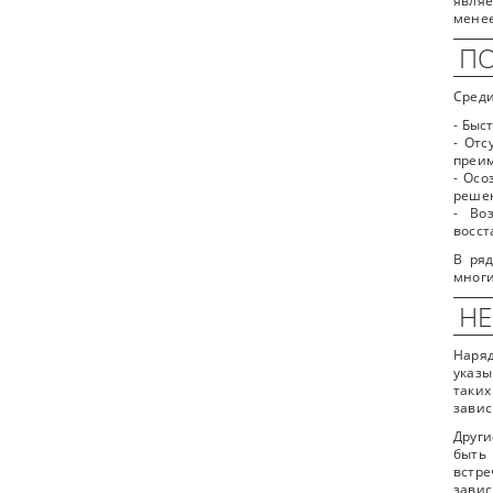
являе
мене
ПО
Среди
- Быс
- Отс
преи
- Осо
реше
- Во
восст
В ряд
многи
НЕ
Наря
указы
таки
завис
Други
быть
встре
завис