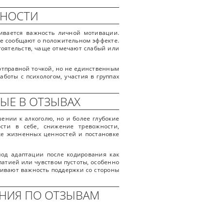
ВНОСТИ
кивается важность личной мотивации.
е сообщают о положительном эффекте.
тоятельств, чаще отмечают слабый или
 отправной точкой, но не единственным
боты с психологом, участия в группах
ЫЕ В ОТЗЫВАХ
ении к алкоголю, но и более глубокие
ости в себе, снижение тревожности,
ке жизненных ценностей и постановке
иод адаптации после кодирования как
патией или чувством пустоты, особенно
кивают важность поддержки со стороны
ЕНИЯ ПО ОТЗЫВАМ