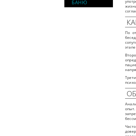
БАНЮ
употр
жизн
согла
КА
По о
бесе
сопут
этапе
Втор
опре
пацие
напря
Трети
психо
ОБ
Анали
опыт.
запр
бессм
Част
дове