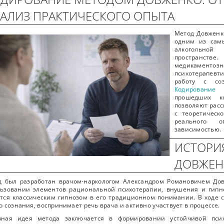
АЛИЗ ПРАКТИЧЕСКОГО ОПЫТА
Метод Довженко
одним из сам
алкогольной
пространстве.
медикамен
психотерапевти
работу с со
Кодировани
прошедших к
позволяют расс
с теоретическ
реального 
зависимостью.
ИСТОРИЯ
ДОВЖЕН
д был разработан врачом-наркологом Александром Романовичем Дов
ьзовании элементов рациональной психотерапии, внушения и гипно
тся классическим гипнозом в его традиционном понимании. В ходе 
о сознания, воспринимает речь врача и активно участвует в процессе.
вная идея метода заключается в формировании устойчивой псих