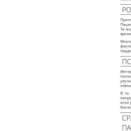
РО
Практ
Пацие
Те же
време
Многи
факто
подде
ПС
Интер
псих
улучш
новых
В то
непро
если 
близк
СР
П