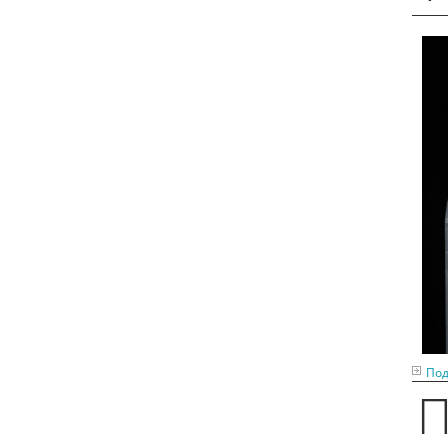
Под
П