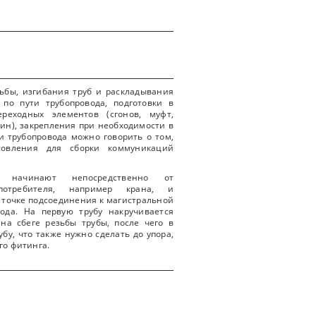
ьбы, изгибания труб и раскладывания
по пути трубопровода, подготовки в
ереходных элементов (сгонов, муфт,
вин), закрепления при необходимости в
и трубопровода можно говорить о том,
товления для сборки коммуникаций
й начинают непосредственно от
-потребителя, например крана, и
 точке подсоединения к магистральной
ода. На первую трубу накручивается
на сбеге резьбы трубы, после чего в
бу, что также нужно сделать до упора,
го фитинга.