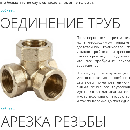
т в большинстве случаев касается именно головки.
робнее...
ОЕДИНЕНИЕ ТРУБ
По завершении нарезки рез
их в необходимом порядке 
достаточном количестве п
уголков, тройников и кресто
стенах крюков для поддержк
что все требуемые приго
завершены.
Прокладку коммуникаци
местоположения прибора
двигаются по направлению к
линии основного трубопров
муфта до заклинивания ее 
муфту вкручивают вторую тру
и так по цепочке до последне
робнее...
АРЕЗКА РЕЗЬБЫ