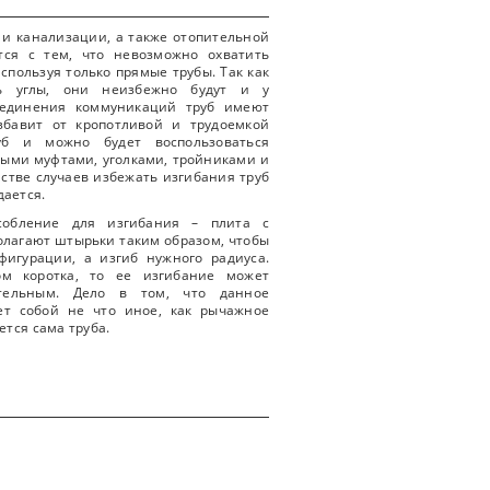
 и канализации, а также отопительной
тся с тем, что невозможно охватить
спользуя только прямые трубы. Так как
ь углы, они неизбежно будут и у
соединения коммуникаций труб имеют
збавит от кропотливой и трудоемкой
б и можно будет воспользоваться
ыми муфтами, уголками, тройниками и
стве случаев избежать изгибания труб
дается.
собление для изгибания – плита с
полагают штырьки таким образом, чтобы
фигурации, а изгиб нужного радиуса.
ом коротка, то ее изгибание может
ительным. Дело в том, что данное
ет собой не что иное, как рычажное
ется сама труба.