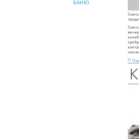
БАНЮ
Смес
тради
Смес
вечер
колеб
треб
контр
неизм
Под