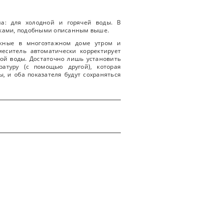
на: для холодной и горячей воды. В
вками, подобными описанным выше.
ежные в многоэтажном доме утром и
меситель автоматически корректирует
ой воды. Достаточно лишь установить
атуру (с помощью другой), которая
, и оба показателя будут сохраняться