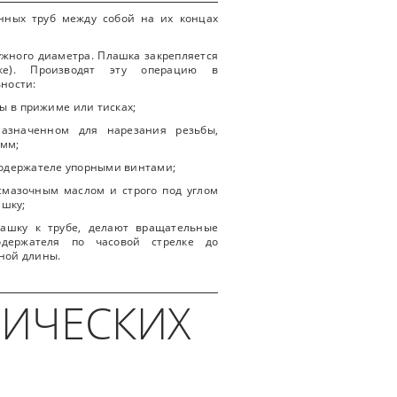
нных труб между собой на их концах
жного диаметра. Плашка закрепляется
тке). Производят эту операцию в
ности:
бы в прижиме или тисках;
назначенном для нарезания резьбы,
 мм;
кодержателе упорными винтами;
смазочным маслом и строго под углом
ашку;
ашку к трубе, делают вращательные
одержателя по часовой стрелке до
ной длины.
ЛИЧЕСКИХ