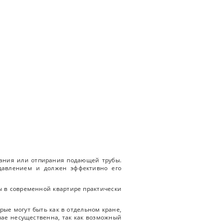
рания или отпирания подающей трубы.
 давлением и должен эффективно его
ы в современной квартире практически
рые могут быть как в отдельном кране,
учае несущественна, так как возможный