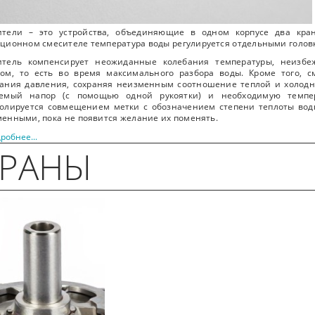
ители – это устройства, объединяющие в одном корпусе два кра
ционном смесителе температура воды регулируется отдельными голо
итель компенсирует неожиданные колебания температуры, неизб
ом, то есть во время максимального разбора воды. Кроме того, с
ания давления, сохраняя неизменным соотношение теплой и холодн
уемый напор (с помощью одной рукоятки) и необходимую темпер
олируется совмещением метки с обозначением степени теплоты воды
енными, пока не появится желание их поменять.
робнее...
КРАНЫ