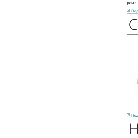
ремон
Под
С
Под
Н