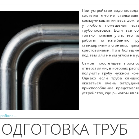
При устройстве водопровода
системы многие сталкиваю
коммуникациями весь дом, и
у любого помещения ест
трубопроводов. Если все 
только прямые углы, это и
работы по изгибанию тру
стандартными сгонами, прям
крестовинами. Но в большин
под тем или иным углом не у
Самое простейшее приспо
отверстиями, в которых рас
получить трубу нужной кон
Однако если труба слишк
оказаться очень затрудн
приспособление представля
устройство, где рычагом явля
робнее...
ОДГОТОВКА ТРУБ