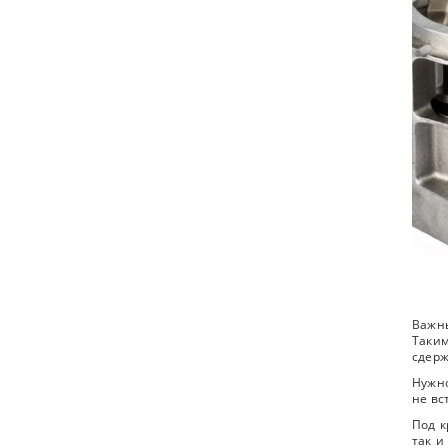
Важн
Таки
сдерж
Нужно
не вс
Под к
так и