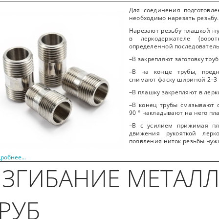
Для соединения подготовле
необходимо нарезать резьбу.
Нарезают резьбу плашкой ну
в леркодержателе (воро
определенной последователь
–В закрепляют заготовку тру
–В на конце трубы, пред
снимают фаску шириной 2–3
–В плашку закрепляют в лер
–В конец трубы смазывают 
90 ° накладывают на него пл
–В с усилием прижимая пл
движения рукояткой лерк
появления ниток резьбы нуж
робнее...
ЗГИБАНИЕ МЕТАЛ
РУБ