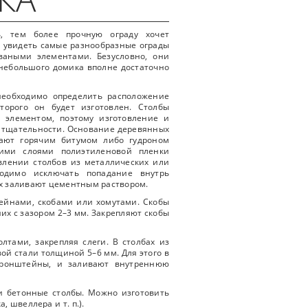
, тем более прочную ограду хочет
 увидеть самые разнообразные ограды
оваными элементами. Безусловно, они
небольшого домика вполне достаточно
необходимо определить расположение
торого он будет изготовлен. Столбы
 элементом, поэтому изготовление и
й тщательности. Основание деревянных
вают горячим битумом либо гудроном
кими слоями полиэтиленовой пленки
влении столбов из металлических или
ходимо исключать попадание внутрь
х заливают цементным раствором.
тейнами, скобами или хомутами. Скобы
их с зазором 2–3 мм. Закрепляют скобы
лтами, закрепляя слеги. В столбах из
ой стали толщиной 5–6 мм. Для этого в
 кронштейны, и заливают внутреннюю
и бетонные столбы. Можно изготовить
, швеллера и т. п.).