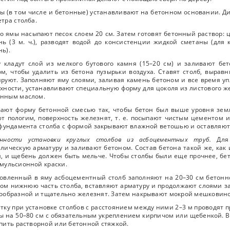
ы (в том числе и бетонные) устанавливают на бетонном основании. Д
тра столба.
о ямы насыпают песок слоем 20 см. Затем готовят бетонный раствор: цеме
ь (3 м. ч.), разводят водой до консистенции жидкой сметаны (для
ь).
 кладут слой из мелкого бутового камня (15–20 см) и заливают бе
м, чтобы удалить из бетона пузырьки воздуха. Ставят столб, выравн
руют. Заполняют яму слоями, заливая камень бетоном и все время уп
хности, устанавливают специальную форму для цоколя из листового ж
нным маслом.
ают форму бетонной смесью так, чтобы бетон был выше уровня земл
т пологим, поверхность железнят, т. е. посыпают чистым цементом 
фундамента столба с формой закрывают влажной ветошью и оставляют
енности установки круглых столбов из асбоцементных труб.
Для 
лическую арматуру и заливают бетоном. Состав бетона такой же, как 
, и щебень должен быть мельче. Чтобы столбы были еще прочнее, б
мульсионной краски.
овленный в яму асбоцементный столб заполняют на 20–30 см бетонн
ом нижнюю часть столба, вставляют арматуру и продолжают слоями за
ообразной и тщательно железнят. Затем накрывают мокрой мешковино
тку при установке столбов с расстоянием между ними 2–3 м проводят 
ы на 50–80 см с обязательным укреплением кирпичом или щебенкой. 
пить растворной или бетонной стяжкой.