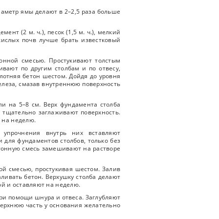
иаметр ямы делают в 2–2,5 раза больше
нт (2 м. ч.), песок (1,5 м. ч.), мелкий
 кислых почв лучше брать известковый
тонной смесью. Простукивают толстым
ивают по другим столбам и по отвесу,
лотняя бетон шестом. Дойдя до уровня
елеза, смазав внутреннюю поверхность
и на 5–8 см. Верх фундамента столба
и тщательно заглаживают поверхность.
 на неделю.
упрочнения внутрь них вставляют
и для фундаментов столбов, только без
етонную смесь замешивают на растворе
ой смесью, простукивая шестом. Залив
ливать бетон. Верхушку столба делают
й и оставляют на неделю.
при помощи шнура и отвеса. Заглубляют
Верхнюю часть у основания желательно