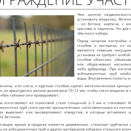
Чем ценнее недвижимость
установить владелец. Можно
– из бетона, кирпича, с к
красивы и надежны. Но для 
обычного забора.
Перед началом постройки 
столбов и материал, из ко
являются главным несущим
установка их требуют особо
столбов обжигают, обмазы
или оборачивают несколь
либо рубероида. При изгото
асбоцементных труб необ
воды. Внутреннюю полость и
ечины, или слеги, к круглым столбам крепят металлическими кронш
т из арматурного железа диаметром 10–12 мм, чтобы слеги входили в н
олбах гайками или приваривают.
ы изготовляют из полосовой стали толщиной 2–3 мм и стягивают бо
ементных труб слеги крепят кронштейнами, изготовленными из листов
бах вырезают или высверливают отверстия, в которые вставляют
ть бетоном.
тоящее время в продаже имеются деревянные, стальные трубчатые 
ы из асбоцементных труб и других материалов (обрезки стального уголка