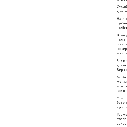
Столб
диаме
На дн
щебен
щебен
В яму
шесто
фикси
повер
маши
Залив
делаю
Верх 
Особ
метал
камня
водоэ
Устан
бетон
купол
Разме
столб
закре