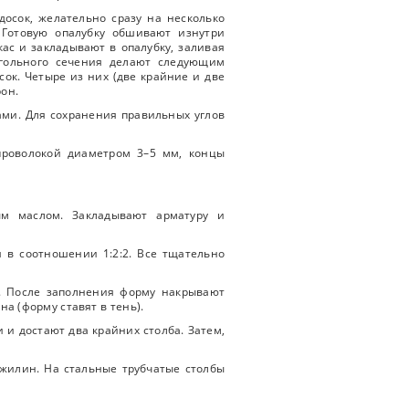
досок, желательно сразу на несколько
 Готовую опалубку обшивают изнутри
ас и закладывают в опалубку, заливая
угольного сечения делают следующим
ок. Четыре из них (две крайние и две
рон.
ами. Для сохранения правильных углов
проволокой диаметром 3–5 мм, концы
м маслом. Закладывают арматуру и
я в соотношении 1:2:2. Все тщательно
е. После заполнения форму накрывают
 (форму ставят в тень).
 и достают два крайних столба. Затем,
ожилин. На стальные трубчатые столбы