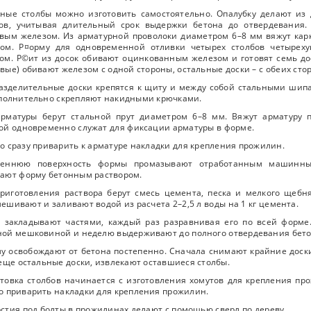
ные столбы можно изготовить самостоятельно. Опалубку делают из 
бов, учитывая длительный срок выдержки бетона до отвердевания.
вым железом. Из арматурной проволоки диаметром 6–8 мм вяжут карк
ном. Р¤орму для одновременной отливки четырех столбов четырех
ом. Р©ит из досок обивают оцинкованным железом и готовят семь дос
вые) обивают железом с одной стороны, остальные доски – с обеих сто
азделительные доски крепятся к щиту и между собой стальными шип
полнительно скрепляют накидными крючками.
арматуры берут стальной прут диаметром 6–8 мм. Вяжут арматуру 
ой одновременно служат для фиксации арматуры в форме.
 сразу приварить к арматуре накладки для крепления прожилин.
реннюю поверхность формы промазывают отработанным машинны
ают форму бетонным раствором.
риготовления раствора берут смесь цемента, песка и мелкого щебн
ешивают и заливают водой из расчета 2–2,5 л воды на 1 кг цемента.
н закладывают частями, каждый раз разравнивая его по всей форм
ой мешковиной и неделю выдерживают до полного отвердевания бетона
у освобождают от бетона постепенно. Сначала снимают крайние доски
еще остальные доски, извлекают оставшиеся столбы.
товка столбов начинается с изготовления хомутов для крепления пр
 приварить накладки для крепления прожилин.
стия под болты в прожилинах делают с помощью сверл по дереву.