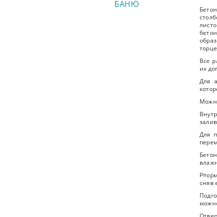
БАНЮ
Бетон
стол
листо
бето
образ
торце
Все р
их до
Для 
котор
Можно
Внут
залив
Для п
перем
Бето
влажн
Р¤орм
сняв 
Подго
можно
Отвер