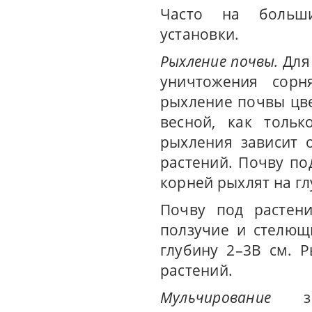
Часто на больши
установки.
Рыхление почвы.
Для 
уничтожения сорн
рыхление почвы цв
весной, как тольк
рыхления зависит 
растений. Почву п
корней рыхлят на гл
Почву под растен
ползучие и стелющ
глубину 2–3В см. 
растений.
Мульчирование
зна