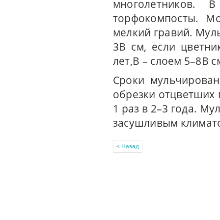
многолетников. 
торфокомпосты. Мо
мелкий гравий. Муль
3В см, если цветни
лет,В – слоем 5–8В с
Сроки мульчирован
обрезки отцветших 
1 раз в 2–3 года. М
засушливым климато
< Назад