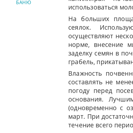
БАНЮ
использоваться мол
На больших площа
сеялок. Использ
осуществляют неско
норме, внесение м
заделку семян в по
грабель, прикатыва
Влажность почвенн
составлять не мене
погоду перед посе
основания. Лучши
(одновременно с о
март. При достаточ
течение всего перио