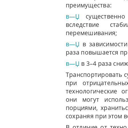
преимущества:
в—Џ
существенно
вследствие ста
перемешивания;
в—Џ
в зависимости
раза повышается пр
в—Џ
в 3–4 раза сни
Транспортировать с
при отрицательны
технологические о
они могут исполь
порциями, хранитьс
сохраняя при этом в
В отличие от техн