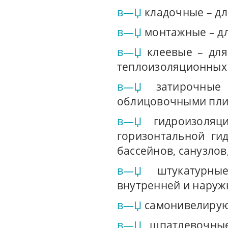
в—Џ
кладочные – дл
в—Џ
монтажные – дл
в—Џ
клеевые – для
теплоизоляционных 
в—Џ
затирочны
облицовочными пли
в—Џ
гидроизоля
горизонтальной ги
бассейнов, санузлов
в—Џ
штукатурны
внутренней и наруж
в—Џ
самонивелирующ
в—Џ
шпатлевочны