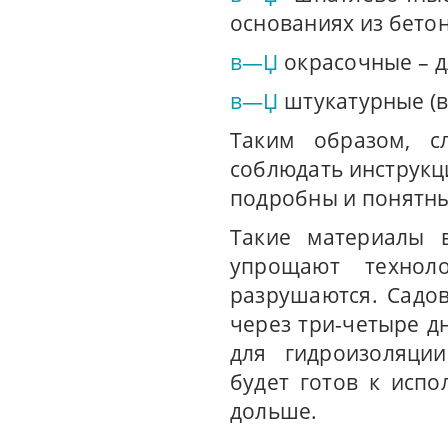
основаниях из бетон
в—Џ
окрасочные – д
в—Џ
штукатурные (
Таким образом, с
соблюдать инструкц
подробны и понятны
Такие материалы 
упрощают технол
разрушаются. Садов
через три-четыре дн
для гидроизоляции
будет готов к исп
дольше.