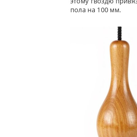
этому гвоздю привяз
пола на 100 мм.