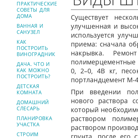
ПРАКТИЧЕСКИЕ
СОВЕТЫ ДЛЯ
ДОМА
Существует нескол
улучшенная и высо
ВАННАЯ И
САНУЗЕЛ
используется улучш
КАК
приема: сначала обр
ПОСТРОИТЬ
накрывка. Ремон
ВИНОГРАДНИК
полимерцементные р
ДАЧА. ЧТО И
0, 2–0, 4В кг, пес
КАК МОЖНО
ПОСТРОИТЬ?
портландцемент М-40
ДЕТСКАЯ
При введении пол
КОМНАТА
нового раствора с
ДОМАШНИЙ
СЛЕСАРЬ
который необходим
раствором полиме
ПЛАНИРОВКА
УЧАСТКА
раствором производ
СТРОИМ
грунта, после его 