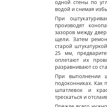
одной стены по угл
водой и снимая избы
При оштукатурив
производят конопа
зазоров между двер
щели. Затем ремон
старой штукатурко
25 мм, предварит
оплетают их пров
разравнивают со ст
При выполнении ш
подоконниках. Как 
шпатлевок и кра
трескаться и отслаи
Прежде всего нужно