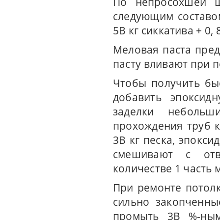
По непросохшей ш
следующим составом
5В кг сиккатива + 0,
Меловая паста предс
пасту вливают при 
Чтобы получить бы
добавить эпоксидн
заделки небольш
прохождения труб к
3В кг песка, эпокс
смешивают с отв
количестве 1 часть 
При ремонте потол
сильно закопченны
промыть 3В %-ным