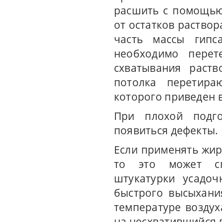
расшить с помощью
от остатков раствор
часть массы гипс
необходимо перет
схватывания раств
потолка перетираю
которого приведен 
При плохой подго
появиться дефекты.
Если применять жир
то это может сп
штукатурки усадоч
быстрого высыхани
температуре воздух
на несхватившийся 