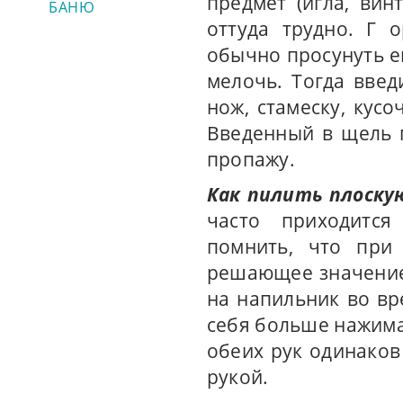
предмет (игла, вин
БАНЮ
оттуда трудно. Г 
обычно просунуть е
мелочь. Тогда вве
нож, стамеску, кусо
Введенный в щель 
пропажу.
Как пилить плоску
часто приходится
помнить, что при
решающее значение
на напильник во вр
себя больше нажима
обеих рук одинако
рукой.