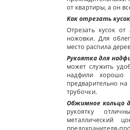
от квартиры, а он вс
Как отрезать кусо
Отрезать кусок о
ножовки. Для обле
место распила дере
Рукоятка для надф
может служить удо
надфили хорошо 
предварительно на 
трубочки.
Обжимное кольцо 
рукоятку отлич
металлический ц
предохранителя-про