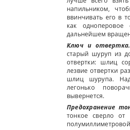
лучше всего взять
напильником, что
ввинчивать его в т
как одноперовое 
дальнейшем вращен
Ключ и отвертка
старый шуруп из д
отвертки: шлиц со
лезвие отвертки ра
шлиц шурупа. Над
легонько повора
вывернется.
Предохранение то
тонкое сверло от 
полумиллиметрово