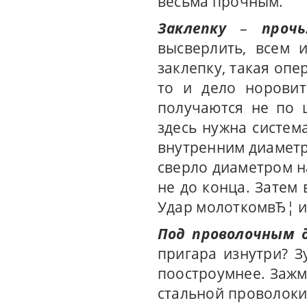
весьма прочным.
Заклепку
–
прочь
высверлить, всем 
заклепку, такая опе
то и дело норовит
получаются не по ц
здесь нужна систем
внутренним диаметр
сверло диаметром н
не до конца. Затем
Удар молоткомвЂ¦ и
Под проволочным 
пригара изнутри? З
поостроумнее. Зажм
стальной проволоки