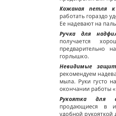
Кожаная петля к
работать гораздо уд
Ее надевают на паль
Ручка для надфил
получается хор
предварительно н
горлышко.
Невидимые защит
рекомендуем надева
мыла. Руки густо 
окончании работы «
Рукоятка для с
продающиеся в ин
удобной рукояткой д