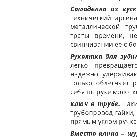
Самоделка из кус
технический арсен
металлической тру
траты времени, н
свинчивании ее с бо
Рукоятка для зуби
легко превращает
надежно удерживаю
только облегчает р
себя по руке молотк
Ключ в трубе.
Так
трубопровод гайки, 
прямым углом ручка
Вместо клина
–
шу