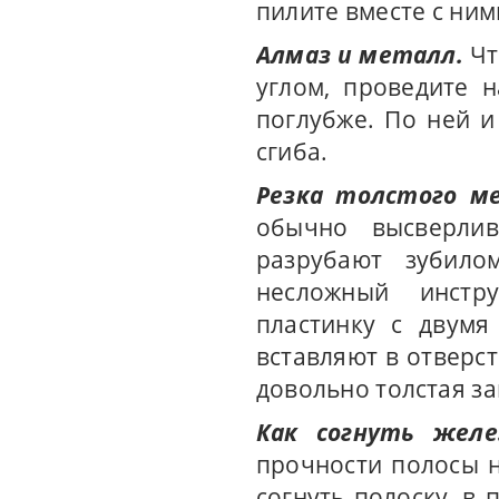
пилите вместе с ним
Алмаз и металл.
Чт
углом, проведите 
поглубже. По ней и
сгиба.
Резка толстого м
обычно высверли
разрубают зубило
несложный инстр
пластинку с двум
вставляют в отверст
довольно толстая за
Как согнуть желе
прочности полосы н
согнуть полоску, в