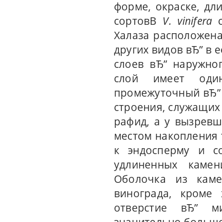
форме, окраске, дл
сортовВ
V. vinifera
с
Халаза расположена
других видов вЂ” в е
слоев вЂ” наружно
слой имеет один
промежуточный вЂ” 
строения, служащих
рафид, а у вызрев
местом накопления 
к эндосперму и с
удлиненных камен
Оболочка из каме
винограда, кроме 
отверстие вЂ” м