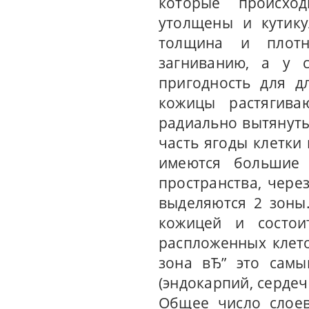
которые происход
утолщены и кутику
толщина и плотн
загниванию, а у с
пригодность для д
кожицы растягива
радиально вытянуты
часть ягоды клетки
имеются большие
пространства, чере
выделяются 2 зоны
кожицей и состои
распложенных клето
зона вЂ” это самы
(эндокарпий, сердеч
Общее число слоев