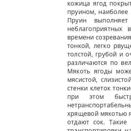
кожица ягод покры
пруином, наиболее
Пруин выполняет
неблагоприятных в
времени созревания 
тонкой, легко рву
толстой, грубой и 
различаются по вел
Мякоть ягоды може
мясистой, слизисто
стенки клеток тонки
при этом быст
нетранспортабельны
хрящевой мякотью я
отдают сок. Такие
транспортировки на