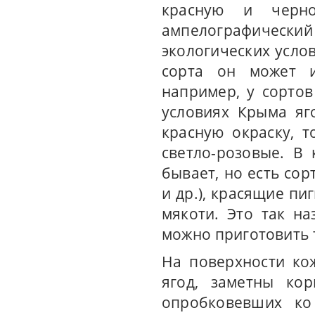
красную и черно
ампелографичес
экологических усло
сорта он может и
например, у сортов
условиях Крыма яг
красную окраску, т
светло-розовые. В
бывает, но есть сор
и др.), красящие пи
мякоти. Это так н
можно приготовить 
На поверхности ко
ягод, заметны кор
опробковевших ко