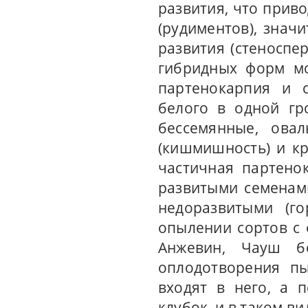
развития, что прив
(рудиментов), знач
развития (стеноспе
гибридных форм мо
партенокарпия и 
белого в одной гр
бессемянные, ова
(кишмишность) и кр
частичная партено
развитыми семенами
недоразвитыми (г
опылении сортов с
Анжевин, Чауш б
оплодотворения пы
входят в него, а 
клубок, и в таком в