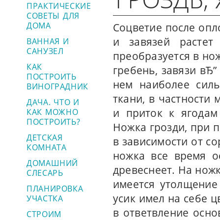
ПРАКТИЧЕСКИЕ
СОВЕТЫ ДЛЯ
ДОМА
Соцветие после опл
и завязей растет
ВАННАЯ И
САНУЗЕЛ
преобразуется в нож
КАК
гребень, завязи вЂ”
ПОСТРОИТЬ
нем наиболее силь
ВИНОГРАДНИК
ткани, в частности 
ДАЧА. ЧТО И
и приток к ягодам
КАК МОЖНО
ПОСТРОИТЬ?
Ножка грозди, при 
ДЕТСКАЯ
в зависимости от со
КОМНАТА
ножка все время ос
ДОМАШНИЙ
древеснеет. На ножк
СЛЕСАРЬ
имеется утолщение 
ПЛАНИРОВКА
усик имел на себе ц
УЧАСТКА
в ответвление осно
СТРОИМ