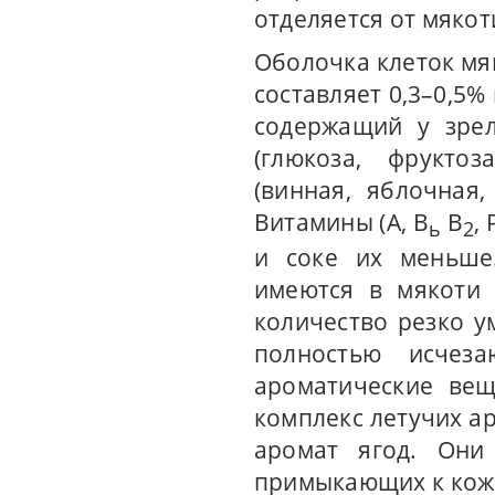
отделяется от мякот
Оболочка клеток мя
составляет 0,3–0,5%
содержащий у зрел
(глюкоза, фруктоз
(винная, яблочная,
Витамины (А, В
В
,
ь
2
и соке их меньше.
имеются в мякоти 
количество резко у
полностью исчеза
ароматические вещ
комплекс летучих а
аромат ягод. Они
примыкающих к кож