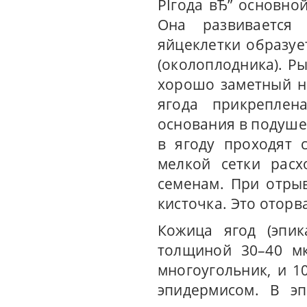
РЇгода вЂ” основно
Она развивается 
яйцеклетки образуе
(околоплодника). Р
хорошо заметный н
ягода прикрепле
основания в подушеч
в ягоду проходят 
мелкой сетки расх
семенам. При отры
кисточка. Это оторв
Кожица ягод (эпик
толщиной 30–40 мк
многоугольник, и 1
эпидермисом. В эп