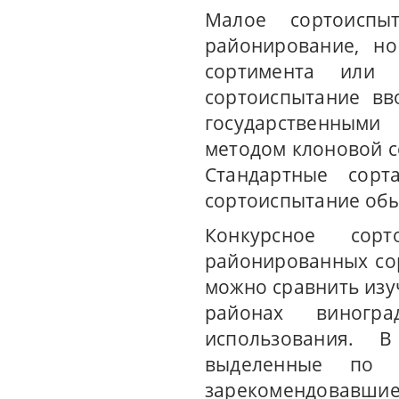
Малое сортоиспы
районирование, но
сортимента или 
сортоиспытание вв
государственными
методом клоновой с
Стандартные сорт
сортоиспытание обы
Конкурсное сор
районированных сор
можно сравнить изу
районах виногр
использования. 
выделенные по м
зарекомендовавшие 