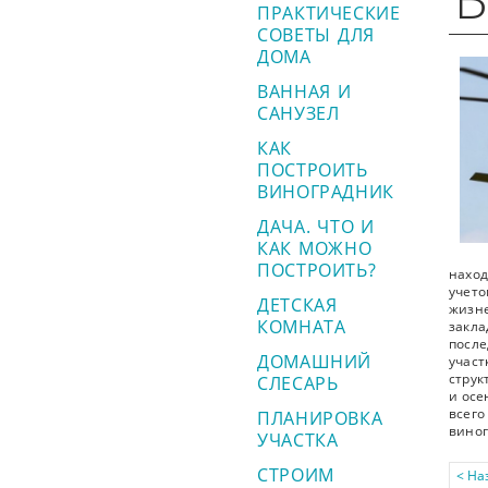
ПРАКТИЧЕСКИЕ
СОВЕТЫ ДЛЯ
ДОМА
ВАННАЯ И
САНУЗЕЛ
КАК
ПОСТРОИТЬ
ВИНОГРАДНИК
ДАЧА. ЧТО И
КАК МОЖНО
ПОСТРОИТЬ?
нахо
учет
ДЕТСКАЯ
жизн
КОМНАТА
закл
посл
ДОМАШНИЙ
учас
струк
СЛЕСАРЬ
и осе
всег
ПЛАНИРОВКА
виног
УЧАСТКА
СТРОИМ
< На