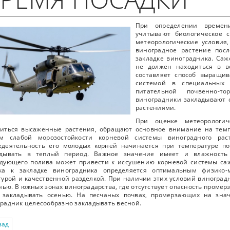
При определении времени
учитывают биологическое с
метеорологические условия,
виноградное растение посл
закладке виноградника. Саж
не должен находиться в в
составляет способ выращи
системой в специальных 
питательной почвенно-
виноградники закладывают 
растениями.
При оценке метеорологич
диться высаженные растения, обращают основное внимание на темп
ом слабой морозостойкости корневой системы виноградного рас
едеятельность его молодых корней начинается при температуре п
адывать в теплый период. Важное значение имеет и влажность
едующего полива может привести к иссушению корневой системы са
тка к закладке виноградника определяется оптимальным физико-
турой и качественной разделкой. При наличии этих условий виноград
нью. В южных зонах виноградарства, где отсутствует опасность проме
о закладывать осенью. На песчаных почвах, промерзающих на зна
радник целесообразно закладывать весной.
зад