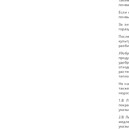
таким
почва
Если 
почвы
За зи
гораз
Посл
культ
разби
Удобр
прод
удобр
отхо
раст
тепло
Не на
также
недос
1.В 
покра
указы
2.В Л
медл
указы