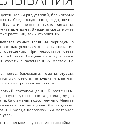
ужен целый ряд условий, без которых
вать. Сюда входят свет, вода, почва,
. Все эти понятия тесно связаны,
енить друг друга. Внешняя среда может
тие растений, так и ускорять их.
является самым главным периодом в
я важным условием является создание
о освещения. При недостатке света
, приобретает бледную окраску и порой
зя сажать в затемненных местах, не
а, перец, баклажаны, томаты, огурцы,
тся лук, свекла, петрушка и цветная
ывать их требования к свету.
роткий световой день. К растениям,
капуста, укроп, шпинат, салат, лук; в
оматы, баклажаны, подсолнечник. Менять
орачивая световой день. Для создания
колья и жерди непрозрачный материал
в утра.
 на четыре группы: морозостойкие,