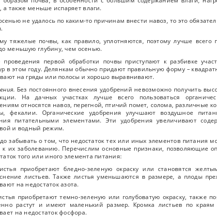
 образом почва, в особенности с большим содержанием влаги, нагр
, а также меньше испаряет влаги.
осенью не удалось по каким-то причинам внести навоз, то это обязате
.
му тяжелые почвы, как правило, уплотняются, поэтому лучше всего 
до меньшую глубину, чем осенью.
е проведения первой обработки почвы приступают к разбивке учас
ур в этом году. Делянкам обычно придают правильную форму – квадрат
вают на гряды или полосы и хорошо выравнивают.
ения
. Без постоянного внесения удобрений невозможно получить высо
укции. На дачных участках лучше всего пользоваться органиче
ениям относятся навоз, перегной, птичий помет, солома, различные к
ды, фекалии. Органические удобрения улучшают воздушное питан
ения питательными элементами. Эти удобрения увеличивают соде
вой и водный режим.
до забывать о том, что недостаток тех или иных элементов питания м
 к их заболеванию. Перечислим основные признаки, позволяющие о
таток того или иного элемента питания:
Листья приобретают бледно-зеленую окраску или становятся желты
снение листьев. Также листья уменьшаются в размере, а плоды пр
вают на недостаток азота.
истья приобретают темно-зеленую или голубоватую окраску, также по
енно растут и имеют маленький размер. Кромка листьев по краям 
вает на недостаток фосфора.