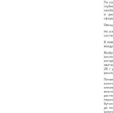
По со
глуб
необх
и ра
сформ
Овощн
Но из
систе
В пов
возду
Возду
кисло
котор
хвата
2В г 
раскл
Почв
коли
элем
внесе
расте
перио
бутон
до п
колич