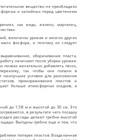
 питательное вещество не преобладало
осфорных и калийных перед цветением
ениях, как медь, железо, марганец,
чествах.
вий, величины урожая и многих других
 мало фосфора, и поэтому их следует
 выравнивание, оборачивание пласта,
 работу начинают после уборки урожая.
х почвах желательно добавлять песок,
перекопку, так чтобы они попали в
ет наилучшие условия для разложения
статков, промораживания пластов и
щает больше атмосферных осадков, а
.
ой до 1,5В м и высотой до 30 см. Это
рогреваются, в результате чего посадку
ысадки рассады делают гребни высотой
площади. Выгодны гребни еще и тем, что
граблями поперек пластов. Возделанная