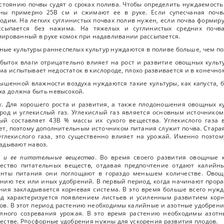
стоянию почвы судят о сроках полива. Чтобы определить нуждаемость 
ины примерно 25В см и сжимают ее в руке. Если супесчаная почв
одим. На легких суглинистых почвах полив нужен, если почва формиру
ссыпается без нажима. На тяжелых и суглинистых средних почва
ированный в руке комок при надавливании рассыпается.
ые культуры раннеспелых культур нуждаются в поливе больше, чем по
быток влаги отрицательно влияет на рост и развитие овощных куль
ма испытывает недостаток в кислороде, плохо развивается и в конечном
ышенной влажности воздуха нуждаются такие культуры, как капуста, 
ха должна быть невысокой.
х
. Для хорошего роста и развития, а также плодоношения овощных 
род и углекислый газ. Углекислый газ является основным источником
ый составляет 43В % массы их сухого вещества. Углекислого газа
ет, поэтому дополнительным источником питания служит почва. Старая
углекислого газа, это существенно влияет на урожай. Именно поэт
адывают навоз.
а и ее питательные вещества
. Во время своего развития овощные 
чество питательных веществ, отдавая предпочтение отдают калий
енты питания они поглощают в гораздо меньшем количестве. Овощн
нию тех или иных удобрений. В первый период, когда начинают прора
ния закладывается корневая система. В это время больше всего нуж
д характеризуется появлением листьев и усиленным развитием кор
ов. В этот период растению необходимы калийные и азотные удобрени
олного созревания урожая. В это время растению необходимы азот
естве. Р¤осфорные удобрения нужны для ускорения развития плодов.