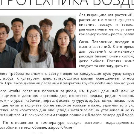
Для выращивания растений н
растение не может существо
питание, воздух и тепло
равнозначны и не могут зам
как задерживать рост и разви
Свет
. Появление всходов 
жизни растений. В это врем
для растений оптимальног
рассада бывает очень хилой
даже гибнет. Посевы нель
следует также загущать их.
лее требовательными к свету являются следующие культуры: капуст
, арбуз. К культурам, довольствующимся малым освещением, относя
та. При выращивании растений в закрытом грунте особенно важно учит
того чтобы растения вовремя зацвели, им нужен длинный или ко
ющимся в длинном световом дне, относятся редька, редис, морковь, 
ком – огурцы, кабачки, перец, фасоль, кукуруза, арбуз, дыня, тыква, т
 цветения и получать более высокие урожаи можно, удлиняя или ук
ственного короткого дня овощеводы натягивают на установленные 
ент или толь) и закрывают им грядки овощей с 8 часов вечера до 8 часо
. По отношению к температуре воздуха растения подразделяются
остойкие, теплолюбивые, жаростойкие.