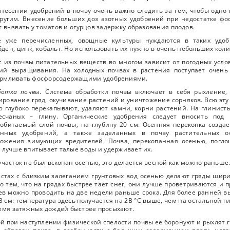
несении удобрений в почву очень важно следить за тем, чтобы одно
ругим. Внесение больших доз азотных удобрений при недостатке ф
 вызвать у томатов и огурцов задержку образования плодов.
е уже перечисленных, овощные культуры нуждаются в таких удобр
ден, цинк, кобальт. Но использовать их нужно в очень небольших коли
 из почвы питательных веществ во многом зависит от погодных усло
вий выращивания. На холодных почвах в растения поступает очень
армливать фосфорсодержащими удобрениями.
ботка почвы
. Система обработки почвы включает в себя рыхление,
рование гряд, окучивание растений и уничтожение сорняков. Всю эту
 глубоко перекапывают, удаляют камни, корни растений. На глинисты
есчаных – глину. Органические удобрения следует вносить под 
обитаемый слой почвы, на глубину 20 см. Осенняя перекопка созда
енных удобрений, а также заделанных в почву растительных о
тожения зимующих вредителей. Почва, перекопанная осенью, погло
 лучше впитывает талые воды и удерживает их.
участок не был вскопан осенью, это делается весной как можно раньше
стах с близким залеганием грунтовых вод осенью делают гряды ширин
о тем, что на грядах быстрее тает снег, они лучше проветриваются и п
ев можно проводить на две недели раньше срока. Для более ранней в
В см: температура здесь получается на 2В °C выше, чем на остальной 
емя затяжных дождей быстрее просыхают.
й при наступлении физической спелости почвы ее боронуют и рыхлят 