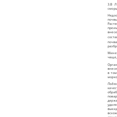
3.В Л
сморщ
Недос
почвы
Раст
преи
внесе
соста
почв
разбр
Мине
чаще,
Орга
внесе
в том
морко
Подго
каче
обраб
повар
держа
удаля
выкид
всхож