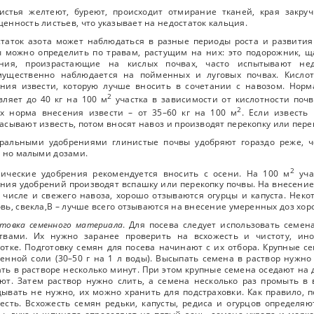
истья желтеют, буреют, происходит отмирание тканей, края закру
енность листьев, что указывает на недостаток кальция.
таток азота может наблюдаться в разные периоды роста и развития
 можно определить по травам, растущим на них: это подорожник, щ
ения, произрастающие на кислых почвах, часто испытывают нед
мущественно наблюдается на пойменных и луговых почвах. Кисло
ния извести, которую лучше вносить в сочетании с навозом. Норм
2
вляет до 40 кг на 100 м
участка в зависимости от кислотности почв
2
ах норма внесения извести – от 35–60 кг на 100 м
. Если известь
асывают известь, потом вносят навоз и производят перекопку или пер
ральными удобрениями глинистые почвы удобряют гораздо реже, ч
 но малыми дозами.
2
нические удобрения рекомендуется вносить с осени. На 100 м
уча
ния удобрений производят вспашку или перекопку почвы. На внесение
 числе и свежего навоза, хорошо отзываются огурцы и капуста. Некото
вь, свекла,В – лучше всего отзываются на внесение умеренных доз хо
товка семенного материала
. Для посева следует использовать семе
ствами. Их нужно заранее проверить на всхожесть и чистоту, ин
отке. Подготовку семян для посева начинают с их отбора. Крупные с
енной соли (30–50 г на 1 л воды). Высыпать семена в раствор нуж
ть в растворе несколько минут. При этом крупные семена оседают на д
ют. Затем раствор нужно слить, а семена несколько раз промыть в
ывать не нужно, их можно хранить для подстраховки. Как правило, 
есть. Всхожесть семян редьки, капусты, редиса и огурцов определя