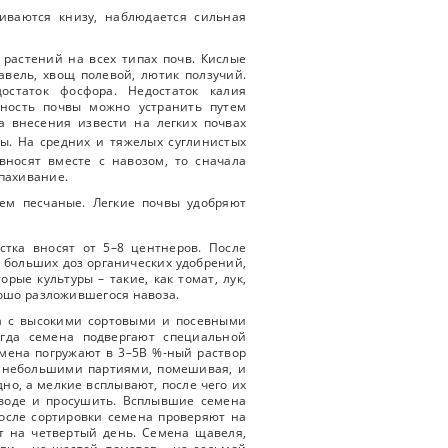
чиваются книзу, наблюдается сильная
 растений на всех типах почв. Кислые
авель, хвощ полевой, лютик ползучий.
остаток фосфора. Недостаток калия
тность почвы можно устранить путем
а внесения извести на легких почвах
ы. На средних и тяжелых суглинистых
 вносят вместе с навозом, то сначала
епахивание.
ем песчаные. Легкие почвы удобряют
стка вносят от 5–8 центнеров. После
 больших доз органических удобрений,
рые культуры – такие, как томат, лук,
рошо разложившегося навоза.
на с высокими сортовыми и посевными
огда семена подвергают специальной
емена погружают в 3–5В %-ный раствор
но небольшими партиями, помешивая, и
но, а мелкие всплывают, после чего их
 воде и просушить. Всплывшие семена
после сортировки семена проверяют на
ют на четвертый день. Семена щавеля,