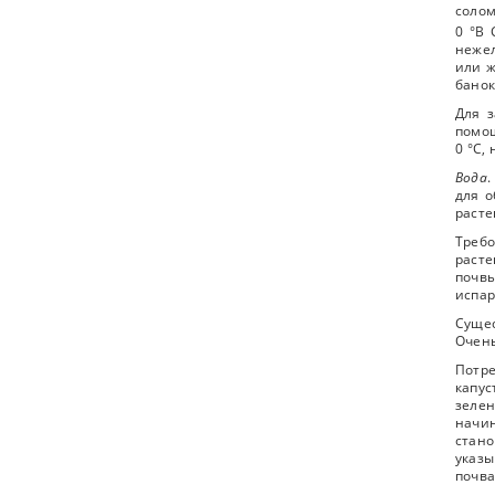
солом
0 °В 
нежел
или ж
банок 
Для 
помощ
0 °C,
Вода
для о
расте
Требо
расте
почвы
испар
Сущес
Очень
Потре
капу
зеле
начин
стано
указы
почва