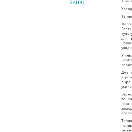
К рас
БАНЮ
Холод
Тепло
Жарос
Расте
культ
для 
наращ
уходи
У теп
необ
перио
Для 
агрот
выра
усиле
Весно
то на
прин
замор
обезв
Тепло
почвы
можно