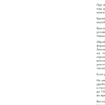
При в
над д
может
Кром
молиб
Вынос
усло
подк
Обра
форми
Землю
на п
корне
внес
унич
также
Если 
На ме
удобн
и пос
до 15
во вр
Весно