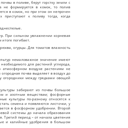
почвы в поливе, берут горстку земли с
а не формируется в комок, то полив
ется в комок, но при этом он непрочен
х приступают к поливу тогда, когда
зднеспелые.
тур. При сильном увлажнении корневая
 итоге погибает.
брюква, огурцы. Для томатов влажность
культур немаловажное значение имеют
 необходимого для растений углерода,
 в атмосферном воздухе растениям не
 огородная почва выделяет в воздух до
ому огородники между грядками овощей
культуры забирают из почвы большое
ным и азотным веществам; фосфорные
ые культуры по-разному относятся к
стать семена и появляются листочки, у
дается в фосфорном удобрении. Второй
невой системы до начала образования
я. Третий период – от начала цветения
ные и калийные удобрения в большом