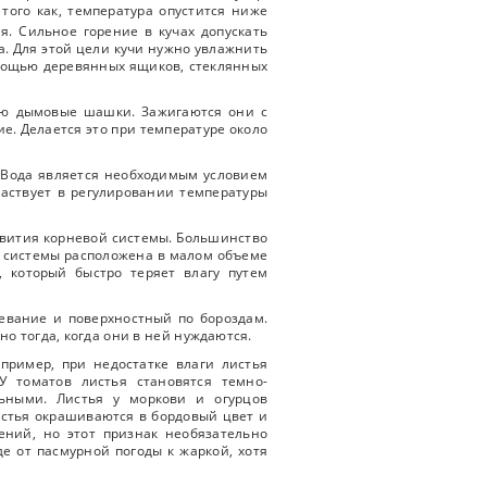
того как, температура опустится ниже
я. Сильное горение в кучах допускать
а. Для этой цели кучи нужно увлажнить
мощью деревянных ящиков, стеклянных
ью дымовые шашки. Зажигаются они с
е. Делается это при температуре около
 Вода является необходимым условием
частвует в регулировании температуры
звития корневой системы. Большинство
й системы расположена в малом объеме
, который быстро теряет влагу путем
девание и поверхностный по бороздам.
о тогда, когда они в ней нуждаются.
пример, при недостатке влаги листья
У томатов листья становятся темно-
льными. Листья у моркови и огурцов
истья окрашиваются в бордовый цвет и
ений, но этот признак необязательно
де от пасмурной погоды к жаркой, хотя