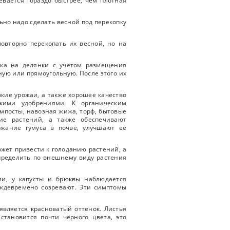
евается гораздо быстрее, чем плотная
льно надо сделать весной под перекопку
повторно перекопать их весной, но на
тка на делянки с учетом размещения
ную или прямоугольную. После этого их
кие урожаи, а также хорошее качество
скими удобрениями. К органическим
омпосты, навозная жижа, торф, бытовые
ие растений, а также обеспечивают
ржание гумуса в почве, улучшают ее
ожет привести к голоданию растений, а
пределить по внешнему виду растения
ми, у капусты и брюквы наблюдается
еждевремено созревают. Эти симптомы
является красноватый оттенок. Листья
становится почти черного цвета, это