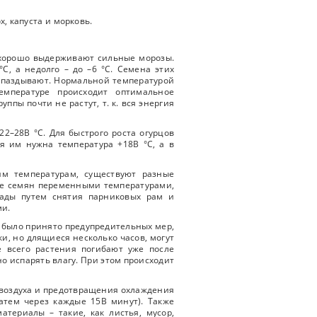
х, капуста и морковь.
ы хорошо выдерживают сильные морозы.
C, а недолго – до –6 °C. Семена этих
запаздывают. Нормальной температурой
емпературе происходит оптимальное
ппы почти не растут, т. к. вся энергия
2–28В °C. Для быстрого роста огурцов
я им нужна температура +18В °C, а в
им температурам, существуют разные
ие семян переменными температурами,
сады путем снятия парниковых рам и
ми.
 было принято предупредительных мер,
, но длящиеся несколько часов, могут
 всего растения погибают уже после
но испарять влагу. При этом происходит
воздуха и предотвращения охлаждения
атем через каждые 15В минут). Также
териалы – такие, как листья, мусор,