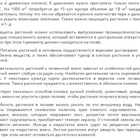
а и древесные опилки). К дымлению нужно приступать только после 
2
3
С. На 1000 м
потребуется до 15 куч мусора объемом до 1В м
кажда
ательно, потому что так не образуется нужного количества пара и дым
е укрыть влажными опилками. Также можно защищать растения с по
и т. д.
защиты растений можно использовать выпускаемые промышленност
ью специального запала, который вставляется в центральное отверсти
 но при этом термометр должен находиться на почве.
. Питание растений в основном осуществляется водными растворами.
бмена веществ, а также обеспечивает тургор в клетках растения и у
ний.
вательность растений к почвенной влаге зависит от особенностей ра
ний имеет слабую сосущую силу. Наиболее деятельная часть корнево
. У некоторых культур корни располагаются в верхнем слое почвы
ения. Такие растения нуждаются, соответственно, в обильном поливе.
твует несколько способов полива: ручной (лейкой), шланговый, дож
 важно не упустить сроки полива, чтобы растения получали влагу именн
бность растения в поливе можно узнать по его внешнему виду. На
сты покрываются сизоватым налетом, края немного скручиваются. 
ными, волоски, которые покрывают лист, делаются почти вертика
ают скручиваться, приобретают темную окраску. У столовой свеклы л
вятся мелкими. Иногда о недостатке влаги судят по увяданию раст
вает на недостаток влаги. Листья растения могут увядать при перехо
 при этом может оставаться достаточно влажной.