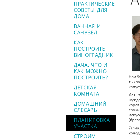
ПРАКТИЧЕСКИЕ
СОВЕТЫ ДЛЯ
ДОМА
ВАННАЯ И
САНУЗЕЛ
КАК
ПОСТРОИТЬ
ВИНОГРАДНИК
ДАЧА. ЧТО И
КАК МОЖНО
ПОСТРОИТЬ?
Наибо
тыква
ДЕТСКАЯ
капус
КОМНАТА
Для 
нужда
ДОМАШНИЙ
корот
СЛЕСАРЬ
сроки
искус
ПЛАНИРОВКА
(брез
УЧАСТКА
Тепло
холод
СТРОИМ