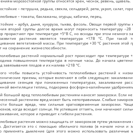
тениям морозостойкой группы относятся хрен, чеснок, ревень, щавель.
остойкие – петрушка, редька, свекла, сельдерей, репа, укроп, салат, горо
любивые – томаты, баклажаны, огурцы, кабачки, перец.
тойкие – арбуз, дыня, кукуруза, тыква, фасоль. Овощи первой групп
ния второй группы долгое время могут переносить температуру –2В °
ур прорастают при температуре +5°В С, но всходы при этом немного 
развития растения является температура +17В °C. При такой т
ивание вегетативной массы. При температуре +30 °C растения этой гру
т на сохранение жизнеспособности.
лолюбивых растений нормальный рост происходит при температуре +2
ходима повышенная температура в ночные часы. До начала цветени
д завязывания плодов и их налива +21В °C.
того чтобы повысить устойчивость теплолюбивых растений к низк
ехнические приемы, которые включают в себя следующее: закаливан
щивание сеянцев при пониженных температурах, закаливание рас
нной вентиляции теплиц, подкормка фосфорно-калийными удобрения
й большой вред теплолюбивым растениям наносят заморозки. Если не
несенный растениям вред может быть непоправимым. Слабые заморозки
ести больше вреда, чем сильные кратковременные заморозки. Чаще
озков, когда всходит солнце. Не успевшие оттаять, они начинают силь
оживание, которое и приводит к гибели растения.
любивые растения можно защищать от заморозков путем увлажнения 
. Достигается это с помощью обильного полива (в начале ночи и з
 применять дымление (для этого можно использовать различные ма