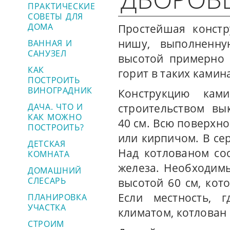
ПРАКТИЧЕСКИЕ
СОВЕТЫ ДЛЯ
ДОМА
Простейшая констр
нишу, выполненн
ВАННАЯ И
САНУЗЕЛ
высотой примерно 
КАК
горит в таких камин
ПОСТРОИТЬ
ВИНОГРАДНИК
Конструкцию кам
ДАЧА. ЧТО И
строительством вы
КАК МОЖНО
40 см. Всю поверхн
ПОСТРОИТЬ?
или кирпичом. В се
ДЕТСКАЯ
Над котлованом со
КОМНАТА
железа. Необходимы
ДОМАШНИЙ
СЛЕСАРЬ
высотой 60 см, кот
Если местность, г
ПЛАНИРОВКА
УЧАСТКА
климатом, котлован
СТРОИМ