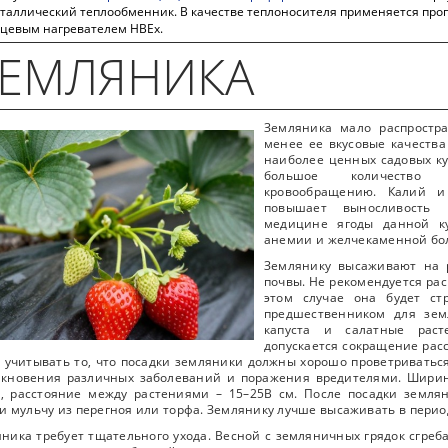
таллический теплообменник. В качестве теплоносителя применяется про
цевым нагревателем НВЕх.
ЗЕМЛЯНИКА
Земляника мало распростр
менее ее вкусовые качества
наиболее ценных садовых ку
большое количество ж
кровообращению. Калий и
повышает выносливость 
медицине ягоды данной ку
анемии и желчекаменной бо
Землянику высаживают на 
почвы. Не рекомендуется рас
этом случае она будет ст
предшественником для зем
капуста и салатные раст
допускается сокращение рас
 учитывать то, что посадки земляники должны хорошо проветриваться
икновения различных заболеваний и поражения вредителями. Ширин
, расстояние между растениями – 15–25В см. После посадки земля
и мульчу из перегноя или торфа. Землянику лучше высаживать в период
ника требует тщательного ухода. Весной с земляничных грядок сгреба