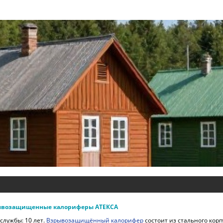
ывозащищенные калориферы АТЕКСА
службы: 10 лет.
Взрывозащищённый калорифер
состоит из стального корп