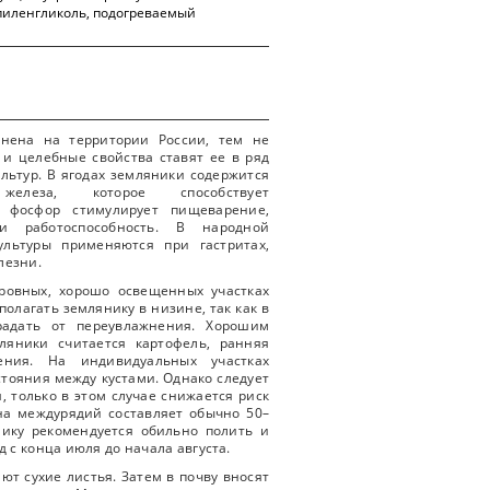
пиленгликоль, подогреваемый
анена на территории России, тем не
 и целебные свойства ставят ее в ряд
льтур. В ягодах земляники содержится
елеза, которое способствует
 фосфор стимулирует пищеварение,
и работоспособность. В народной
льтуры применяются при гастритах,
лезни.
ровных, хорошо освещенных участках
полагать землянику в низине, так как в
радать от переувлажнения. Хорошим
ляники считается картофель, ранняя
ения. На индивидуальных участках
стояния между кустами. Однако следует
, только в этом случае снижается риск
а междурядий составляет обычно 50–
нику рекомендуется обильно полить и
 с конца июля до начала августа.
ют сухие листья. Затем в почву вносят