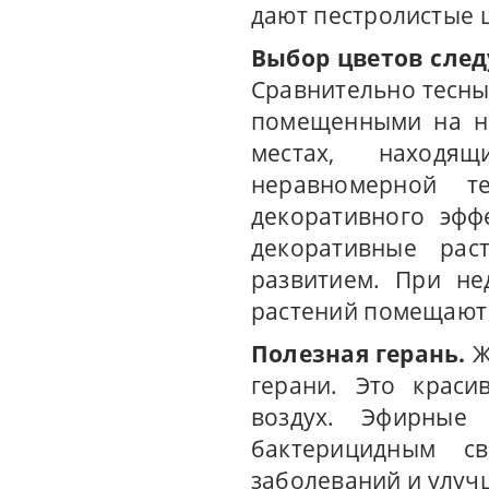
дают пестролистые 
Выбор цветов след
Сравнительно тесн
помещенными на не
местах, находя
неравномерной т
декоративного эфф
декоративные рас
развитием. При не
растений помещают 
Полезная герань.
Ж
герани. Это краси
воздух. Эфирные
бактерицидным св
заболеваний и улуч