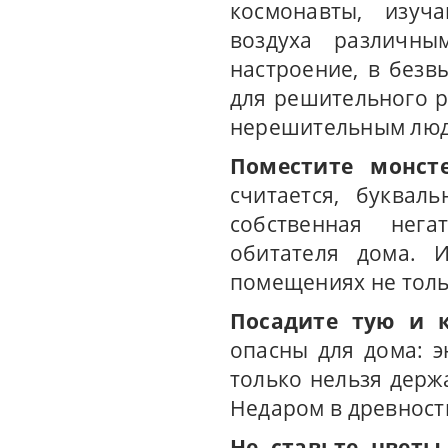
космонавты, изуч
воздуха различны
настроение, в безв
для решительного р
нерешительным людя
Поместите монст
считается, буквал
собственная нега
обитателя дома. 
помещениях не толь
Посадите тую и 
опасны для дома: э
только нельзя держ
Недаром в древности
Не ставьте цветы