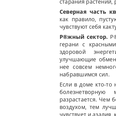
старания растений, 
Северная часть к
как правило, пуст
чувствуют себя какт
Р®жный сектор.
Р®
герани с красными
здоровой энерге
улучшающие обмен 
нее совсем немног
набравшимся сил.
Если в доме кто-то 
болезнетворную
разрастается. Чем 
воздухом, тем луч
чувствует и азалия,