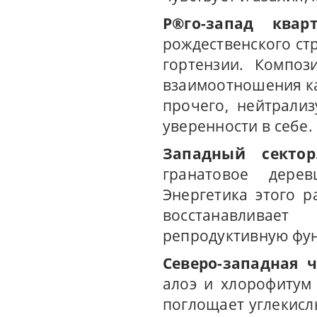
Р®го-запад квар
рождественского ст
гортензии. Композ
взаимоотношения как
прочего, нейтрали
уверенности в себе.
Западный сектор
гранатовое дере
Энергетика этого р
восстанавливае
репродуктивную фу
Северо-западная 
алоэ и хлорофитум
поглощает углекисл