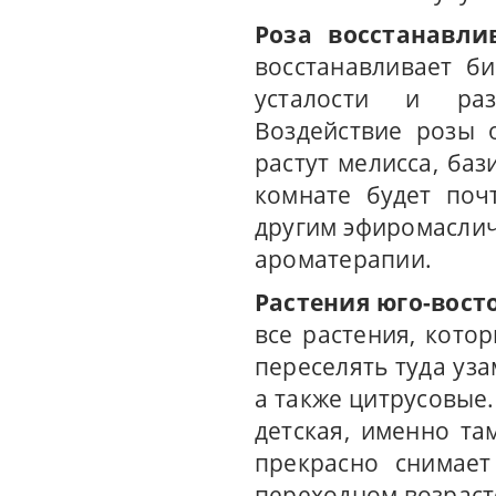
Роза восстанавли
восстанавливает б
усталости и раз
Воздействие розы 
растут мелисса, баз
комнате будет поч
другим эфиромаслич
ароматерапии.
Растения юго-вост
все растения, кото
переселять туда уза
а также цитрусовые.
детская, именно та
прекрасно снимает
переходном возраст