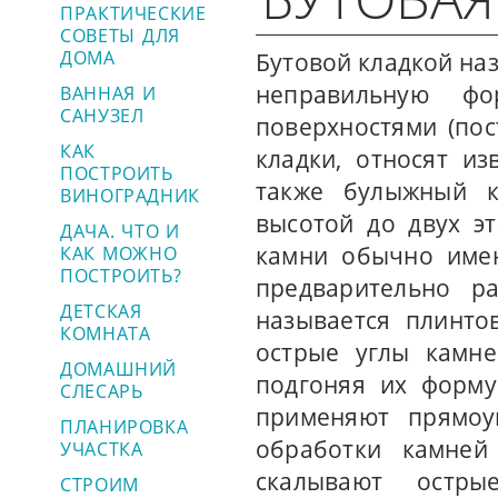
ПРАКТИЧЕСКИЕ
СОВЕТЫ ДЛЯ
ДОМА
Бутовой кладкой на
неправильную ф
ВАННАЯ И
САНУЗЕЛ
поверхностями (по
КАК
кладки, относят из
ПОСТРОИТЬ
также булыжный к
ВИНОГРАДНИК
высотой до двух э
ДАЧА. ЧТО И
камни обычно имею
КАК МОЖНО
ПОСТРОИТЬ?
предварительно р
ДЕТСКАЯ
называется плинто
КОМНАТА
острые углы камне
ДОМАШНИЙ
подгоняя их форму
СЛЕСАРЬ
применяют прямоу
ПЛАНИРОВКА
обработки камне
УЧАСТКА
скалывают остр
СТРОИМ