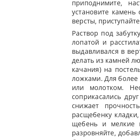
приподнимите, на
установите камень 
версты, приступайте
Раствор под забутку
лопатой и расстил
выдавливался в ве
делать из камней л
качания) на постел
ложками. Для более
или молотком. Не
соприкасались друг
снижает прочность
расщебенку кладки,
щебень и мелкие к
разровняйте, добав