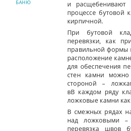
БАНЮ
и расщебенивают 
процессе бутовой к
кирпичной.
При бутовой кла
перевязки, как пр
правильной формы 
расположение камне
для обеспечения пе
стен камни можно
стороной – ложка
вВ каждом ряду кл
ложковые камни как в
В смежных рядах н
над ложковыми – 
перевязка швов б