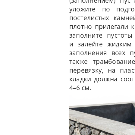
(заполнением) пус
уложите по подго
постелистых камне
плотно прилегали к
заполните пустот
и залейте жидким 
заполнения всех п
также трамбование
перевязку, на пла
кладки должна соот
4–6 см.