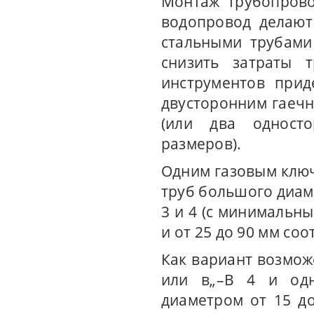
Монтаж трубопрово
водопровод делают
стальными трубами
снизить затраты 
инструментов прид
двусторонним гаечн
(или два одност
размеров).
Одним газовым ключ
труб большого диам
3 и 4 (с минимальн
и от 25 до 90 мм соо
Как вариант возмож
или в„–В 4 и одн
диаметром от 15 до