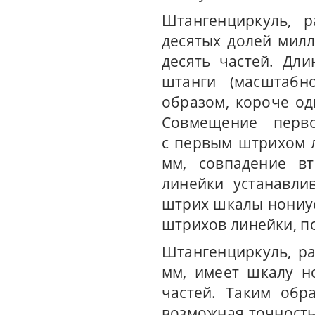
Штангенциркуль, 
десятых долей милл
десять частей. Дл
штанги (масштабн
образом, короче од
Совмещение перво
с первым штрихом л
мм, совпадение в
линейки устанавлив
штрих шкалы нониус
штрихов линейки, п
Штангенциркуль, ра
мм, имеет шкалу н
частей. Таким обр
возможная точность