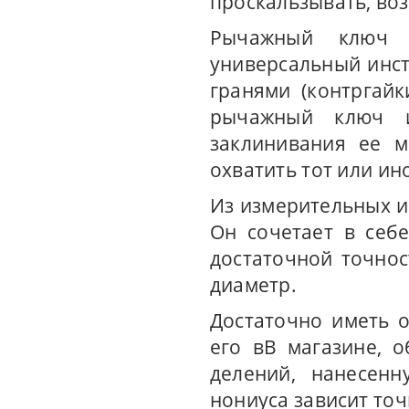
проскальзывать, во
Рычажный ключ 
универсальный инстр
гранями (контргайк
рычажный ключ и
заклинивания ее м
охватить тот или ин
Из измерительных и
Он сочетает в себ
достаточной точнос
диаметр.
Достаточно иметь 
его вВ магазине, 
делений, нанесен
нониуса зависит то