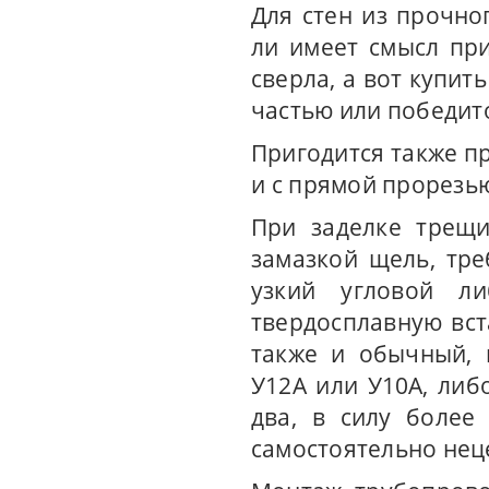
Для стен из прочно
ли имеет смысл пр
сверла, а вот купит
частью или победит
Пригодится также п
и с прямой прорезью
При заделке трещи
замазкой щель, тре
узкий угловой л
твердосплавную вст
также и обычный, 
У12А или У10А, либ
два, в силу более
самостоятельно нец