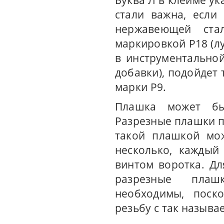
Буква Л в клейме ук
стали важна, если
нержавеющей ста
маркировкой Р18 (л
в инструментально
добавки), подойдет
марки Р9.
Плашка может быт
Разрезные плашки п
такой плашкой мож
несколько, каждый
винтом воротка. Д
разрезные плаш
необходимы, поско
резьбу с так называ