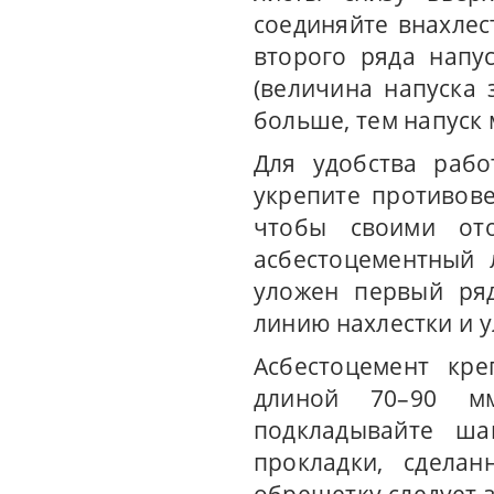
соединяйте внахлес
второго ряда напу
(величина напуска 
больше, тем напуск
Для удобства рабо
укрепите противове
чтобы своими от
асбестоцементный 
уложен первый ря
линию нахлестки и у
Асбестоцемент кр
длиной 70–90 м
подкладывайте ша
прокладки, сдела