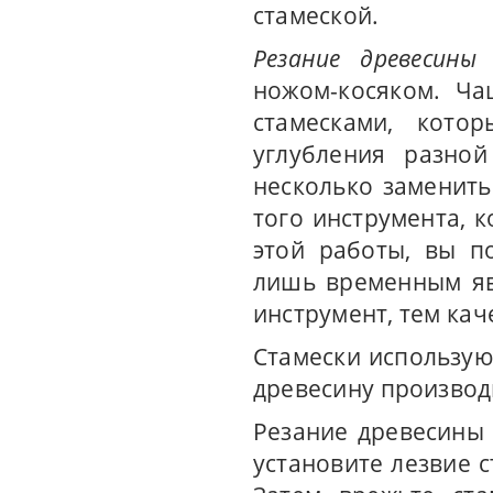
стамеской.
Резание древесины
в
ножом-косяком. Ча
стамесками, кото
углубления разно
несколько заменить
того инструмента, 
этой работы, вы п
лишь временным яв
инструмент, тем кач
Стамески используют
древесину производ
Резание древесины
установите лезвие 