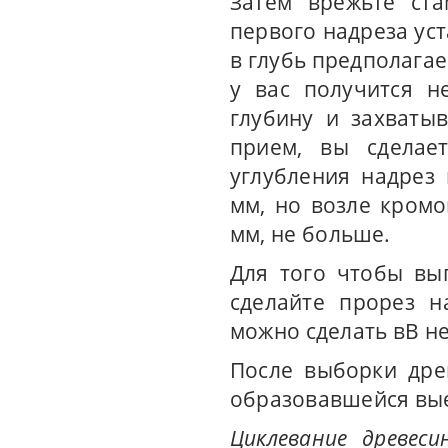
Затем врежьте ста
первого надреза ус
в глубь предполагае
у вас получится н
глубину и захваты
прием, вы сделае
углубления надрез
мм, но возле кромо
мм, не больше.
Для того чтобы вы
сделайте прорез н
можно сделать вВ н
После выборки дре
образовавшейся вые
Циклевание древеси