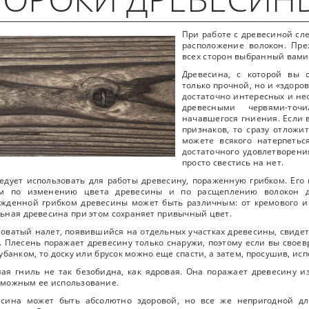
При работе с древесиной сл
расположение волокон. Пре
всех сторон выбранный вами 
Древесина, с которой вы 
только прочной, но и «здоро
достаточно интересных и не
древесными червями-то
начавшегося гниения. Если 
признаков, то сразу отложи
можете всякого натерпетьс
достаточного удовлетворени
просто свестись на нет.
едует использовать для работы древесину, пораженную грибком. Ег
ом по изменению цвета древесины и по расщеплению волокон д
жденной грибком древесины может быть различным: от кремового и 
ьная древесина при этом сохраняет привычный цвет.
оватый налет, появившийся на отдельных участках древесины, свидет
. Плесень поражает древесину только снаружи, поэтому если вы свое
убанком, то доску или брусок можно еще спасти, а затем, просушив, исп
ая гниль не так безобидна, как ядровая. Она поражает древесину из
можным ее использование.
есина может быть абсолютно здоровой, но все же непригодной дл