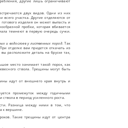
требления, другие лишь ограничивают
 встречаются двух видов. Одни из них
и всего участка. Другие отделяются от
е готового изделия он может выпасть и
нообразной пробки, которая вбивается
иала темнеют в первую очередь сучки.
ных и водослоев у лиственных пород
. Так
При отделке вам придется откачать из
 вы расположите деталь на бруске так,
ьшое место занимает такой порок, как
евесного ствола. Трещины могут быть
щины идут от внешнего края внутрь и
зуется промежуток между годичными
 ствола в период усиленного роста.
асти. Разница между ними в том, что
ла к вершине.
роков. Такие трещины идут от центра