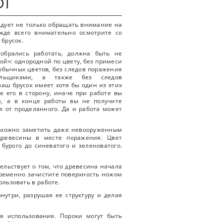
едует не только обращать внимание на
жде всего внимательно осмотрите со
брусок.
собрались работать, должна быть не
вой»: однородной по цвету, без примеси
обычных цветов, без следов поражения
чильщиками, а также без следов
ваш брусок имеет хотя бы один из этих
те его в сторону, иначе при работе вы
я, а в конце работы вы не получите
я от проделанного. Да и работа может
о можно заметить даже невооруженным
ревесины в месте поражения. Цвет
бурого до синеватого и зеленоватого.
ельствует о том, что древесина начала
временно зачистите поверхность ножом
ользовать в работе.
нутри, разрушая ее структуру и делая
я использования. Пороки могут быть