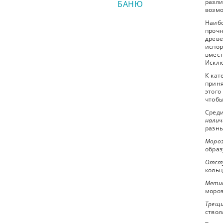
разл
БАНЮ
возмо
Наиб
прочн
древе
испор
вмест
Исклю
К кат
приня
этого
чтобы
Среди
нали
разн
Моро
образ
Отст
кольц
Мети
мороз
Трещи
ствол