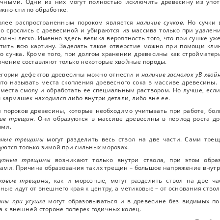
ичными. Одни из них могут полностью исключить древесину из упо
жно-сти по обработке.
олее распространенным пороком является
наличие сучков
. Но сучки
о срослись с древесиной и убираются из массива только при удалени
сины легко. Именно здесь велика вероятность того, что при сушке уж
тить всю картину. Заделать такое отверстие можно при помощи кли
о сучка. Кроме того, при долгом хранении древесины как стройматер
чение составляют только некоторые хвойные породы.
егории дефектов древесины можно отнести и
наличие засмолок уВ хвой
то называть места скопления древесного сока в массиве древесины. 
 места смолу и обработать ее специальным раствором. Но лучше, если
 кармашек находился либо внутри детали, либо вне ее.
 пороков древесины, которые необходимо учитывать при работе, бол
чие трещин
. Они образуются в массиве древесины в период роста др
ыми.
зные трещины
могут разделить весь ствол на две части. Сами тре
уются только зимой при сильных морозах.
упные трещины
возникают только внутри ствола, при этом обра
ами. Причина образования таких трещин – большое напряжение внутри
ковые трещины
, как и морозные, могут разделить ствол на две ч
ные идут от внешнего края к центру, а метиковые – от основания ство
ны при усушке
могут образовываться и в древесине без видимых по
а к внешней стороне поперек годичных колец.