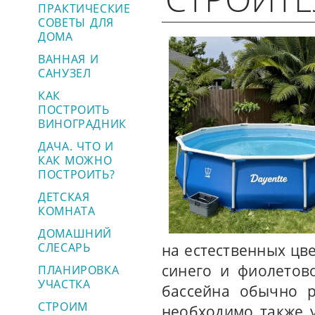
ПРАКТИЧЕСКИЕ
СОВЕТЫ ДЛЯ
ДОМА
ВАННАЯ И
САНУЗЕЛ
КАК
ПОСТРОИТЬ
ВИНОГРАДНИК
ДАЧА. ЧТО И
КАК МОЖНО
ПОСТРОИТЬ?
ДЕТСКАЯ
КОМНАТА
ДОМАШНИЙ
СЛЕСАРЬ
на естественных цве
синего и фиолетов
ПЛАНИРОВКА
УЧАСТКА
бассейна обычно р
СТРОИМ
необходимо также у