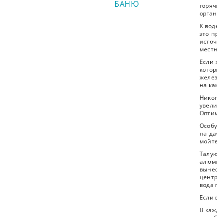
БАНЮ
горя
орган
К вод
это п
источ
местн
Если 
котор
желез
на ка
Никог
увели
Оптим
Особу
на да
мойте
Талу
алюми
вынес
центр
вода 
Если 
В каж