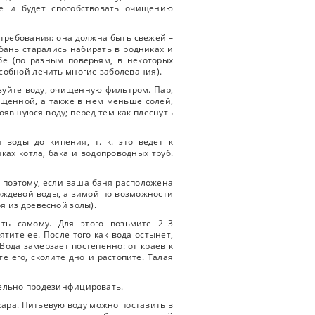
ие и будет способствовать очищению
е требования: она должна быть свежей –
 бань старались набирать в родниках и
бе (по разным поверьям, в некоторых
особной лечить многие заболевания).
зуйте воду, очищенную фильтром. Пар,
ищенной, а также в нем меньше солей,
тоявшуюся воду; перед тем как плеснуть
 воды до кипения, т. к. это ведет к
ах котла, бака и водопроводных труб.
, поэтому, если ваша баня расположена
дождевой воды, а зимой по возможности
я из древесной золы).
ить самому. Для этого возьмите 2–3
тите ее. После того как вода остынет,
Вода замерзает постепенно: от краев к
е его, сколите дно и растопите. Талая
ительно продезинфицировать.
жара. Питьевую воду можно поставить в