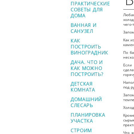
ПРАКТИЧЕСКИЕ
СОВЕТЫ ДЛЯ
ДОМА
Любая
холод
ВАННАЯ И
чего-
САНУЗЕЛ
Запом
КАК
Как и
камен
ПОСТРОИТЬ
ВИНОГРАДНИК
По ба
неско
ДАЧА. ЧТО И
Если 
КАК МОЖНО
сдела
ПОСТРОИТЬ?
горяч
Напол
ДЕТСКАЯ
под р
КОМНАТА
Запом
ДОМАШНИЙ
темпе
СЛЕСАРЬ
Холод
ПЛАНИРОВКА
Кроме
УЧАСТКА
сыры
практ
СТРОИМ
Что ж