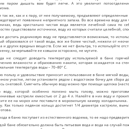
чим паром дышать вам будет легче. А это увеличит потоотделен
изма.
е так же, как и к пару, от нее получаемому, предъявляют определенны
редотвратит появление неприятного запаха. Во все времена воду для
никах, ведь кристально чистая вода является лечебной сама по се
остях существовали источники, воду из которых считали целебной, сп
же достать родниковую воду не представляется возможным, то исполь
ый образовался от такой воды, все же более чистый, нежели от неоч
а и других вредных веществ. Если же нет фильтра, то используйте отс
менку, зачерпывайте ее ковшом осторожно, не мутите.
да не следует доводить температуру используемой в бане горячей
чению влажности и образованию накипи, которая осаждается на стенк
альная температура воды – 70–80° С.
ю пользу и удовольствие приносит использование в бане мягкой воды
чном участке, летом установите рядом с водостоком бочку для сбора 
сь снеговой. Смягчить обычную воду можно при помощи щелока (насто
ю воду, которой особенно полезно мыть голову, можно приготов
ниевые кастрюли емкостью от 2 до 4 л. Налейте в них воду и прокипя
ите ее на мороз или поставьте в морозильную камеру холодильника. 
у. Как только ледяное кольцо достигнет 1/4 диаметра кастрюли, выньт
готова.
вода в баню поступает из естественного водоема, то ее надо предвар
дой бане обязательно должна быть питьевая вода и вода на случай по