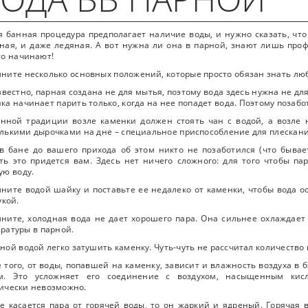
 банная процедура предполагает наличие воды, и нужно сказать, что 
ная, и даже ледяная. А вот нужна ли она в парной, знают лишь про
то начинают!
ните несколько основных положений, которые просто обязан знать л
звестно, парная создана не для мытья, поэтому вода здесь нужна не дл
ка начинает парить только, когда на нее попадет вода. Поэтому позабо
нной традиции возле каменки должен стоять чан с водой, а возле 
лькими дырочками на дне – специальное приспособление для плескани
в бане до вашего прихода об этом никто не позаботился (что бывает
ть это придется вам. Здесь нет ничего сложного: для того чтобы па
ую воду.
ните водой шайку и поставьте ее недалеко от каменки, чтобы вода о
укой.
ните, холодная вода не дает хорошего пара. Она сильнее охлаждает
ратуры в парной.
ной водой легко затушить каменку. Чуть-чуть не рассчитал количество 
 того, от воды, попавшей на каменку, зависит и влажность воздуха в 
м. Это усложняет его соединение с воздухом, насыщенным кис
ически невозможно.
е касается пара от горячей воды, то он жаркий и ядреный. Горячая 