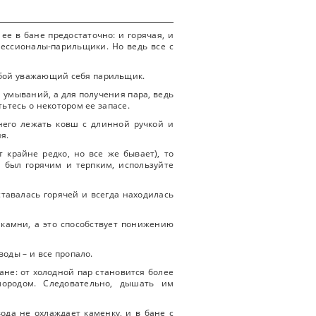
ее в бане предостаточно: и горячая, и
фессионалы-парильщики. Но ведь все с
юбой уважающий себя парильщик.
я умываний, а для получения пара, ведь
тьтесь о некотором ее запасе.
него лежать ковш с длинной ручкой и
я.
 крайне редко, но все же бывает), то
р был горячим и терпким, используйте
ставалась горячей и всегда находилась
 камни, а это способствует понижению
воды – и все пропало.
бане: от холодной пар становится более
лородом. Следовательно, дышать им
вода не охлаждает каменку, и в бане с