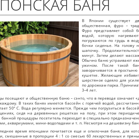
ПОНСКАЯ БАНЯ
В Японии существует д
общественная, фуро – тра
Фуро представляет собой 
водой, которую нагрева
погружаются по грудь в вод
бочки сиденье. На голову 
шапочку. Продолжительнос
минут. Затем делают масса
Обычно баню устраивают еже
ужином. После такой бан
заворачивается в простыню 
кушетке. Желающие избавит
шерстяное одеяло для усиле
по дорожкам парка. Принима
3–4 лет.
ы посещают и общественную баню – сэнто, что в переводе означает «де
каждому. В таких банях имеется бассейн с горячей водой, рассчитан
гает 50° С. Вода регулярно меняется. Прежде чем погрузиться в басс
щениях, сидя на деревянных решетках на полу, при этом периодич
 банной процедуры посетитель переходит в специально предназначен
ми, аквариумами, мини-водопадами и т. п. Несмотря на дешевизну бан
следнее время японцами почитается еще и опилочная баня, для ко
и, смешанные в пропорции 4 : 1 со смесью 60 лекарственных и пряны