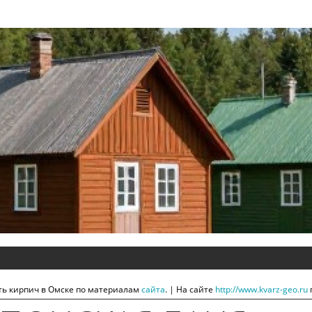
ть кирпич в Омске по материалам
сайта
. | На сайте
http://www.kvarz-geo.ru