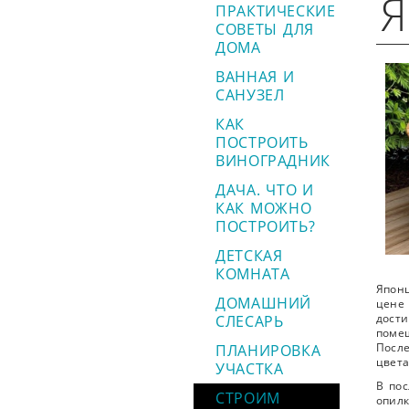
Я
ПРАКТИЧЕСКИЕ
СОВЕТЫ ДЛЯ
ДОМА
ВАННАЯ И
САНУЗЕЛ
КАК
ПОСТРОИТЬ
ВИНОГРАДНИК
ДАЧА. ЧТО И
КАК МОЖНО
ПОСТРОИТЬ?
ДЕТСКАЯ
КОМНАТА
Японц
ДОМАШНИЙ
цене 
СЛЕСАРЬ
дости
поме
ПЛАНИРОВКА
После
цвета
УЧАСТКА
В по
СТРОИМ
опилк