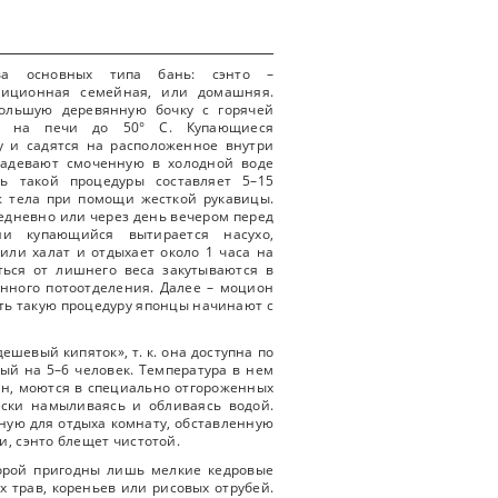
ва основных типа бань: сэнто –
диционная семейная, или домашняя.
большую деревянную бочку с горячей
ют на печи до 50° С. Купающиеся
у и садятся на расположенное внутри
надевают смоченную в холодной воде
ть такой процедуры составляет 5–15
ж тела при помощи жесткой рукавицы.
дневно или через день вечером перед
и купающийся вытирается насухо,
или халат и отдыхает около 1 часа на
ься от лишнего веса закутываются в
нного потоотделения. Далее – моцион
ть такую процедуру японцы начинают с
шевый кипяток», т. к. она доступна по
ный на 5–6 человек. Температура в нем
ейн, моются в специально отгороженных
ески намыливаясь и обливаясь водой.
ную для отдыха комнату, обставленную
и, сэнто блещет чистотой.
торой пригодны лишь мелкие кедровые
х трав, кореньев или рисовых отрубей.