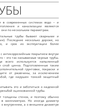
РУБЫ
и в современных системах водо – и
 отопления и канализации являются
я они по нескольким параметрам.
 стальные трубы бывают сварными и
и). Последние несколько дороже, но
но, и срок их эксплуатации более
к с антикоррозийным покрытием внутри
его – это так называемые черные трубы.
е всего используется напыленный
м слой цинка. Подготовленные таким
ополнительной грунтовки, покраски и
щите от ржавчины, за исключением
зьбой, где нарушен тонкий защитный
итывать это и заботиться о надежной
 резьбой оцинкованной трубы.
т толщины стенок, и поэтому обычно
я в миллиметрах. Но иногда диаметр
не о внутреннем, а о внешнем диаметре