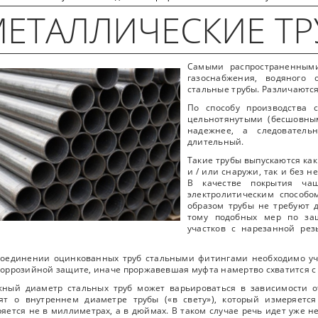
ЕТАЛЛИЧЕСКИЕ Т
Самыми распространенным
газоснабжения, водяного
стальные трубы. Различаютс
По способу производства
цельнотянутыми (бесшовным
надежнее, а следователь
длительный.
Такие трубы выпускаются ка
и / или снаружи, так и без н
В качестве покрытия чащ
электролитическим способо
образом трубы не требуют д
тому подобных мер по за
участков с нарезанной ре
соединении оцинкованных труб стальными фитингами необходимо уч
оррозийной защите, иначе проржавевшая муфта намертво схватится с
жный диаметр стальных труб может варьироваться в зависимости о
рят о внутреннем диаметре трубы («в свету»), который измеряетс
яется не в миллиметрах, а в дюймах. В таком случае речь идет уже 