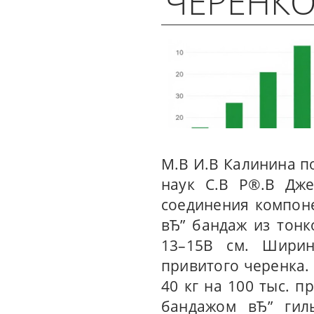
ЧЕРЕНКО
М.В И.В Калинина п
наук С.В Р®.В Дже
соединения компоне
вЂ” бандаж из тонк
13–15В см. Ширин
привитого черенка.
40 кг на 100 тыс. 
бандажом вЂ” гил