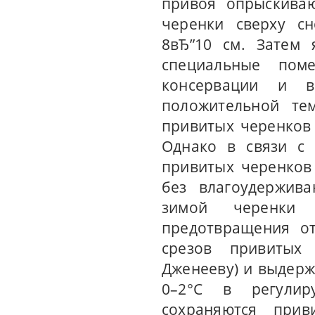
привоя опрыскиваю
черенки сверху с
8вЂ”10 см. Затем
специальные пом
консервации и 
положительной те
привитых черенков 
Однако в связи с 
привитых черенков
без влагоудержива
зимой черенки 
предотвращения от
срезов привитых
Дженееву) и выдерж
0–2°C в регулир
сохраняются при