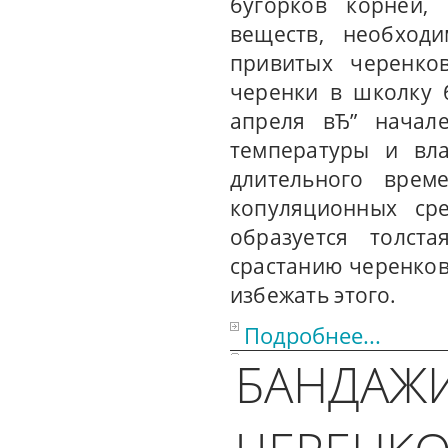
бугорков корней,
веществ, необход
привитых черенко
черенки в школку 
апреля вЂ” начал
температуры и вла
длительного врем
копуляционных сре
образуется толст
срастанию черенков
избежать этого.
Подробнее...
БАНДАЖ