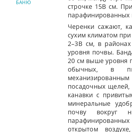
БАНЮ
строчке 15В см. Пр
парафинированных 
Черенки сажают, ка
сухим климатом при
2–3В см, в района
уровня почвы. Бан
20 см выше уровня п
обычных, в пит
механизированны
посадочных щелей, 
канавки с привиты
минеральные удоб
почву вокруг н
парафинированных
открытом воздухе