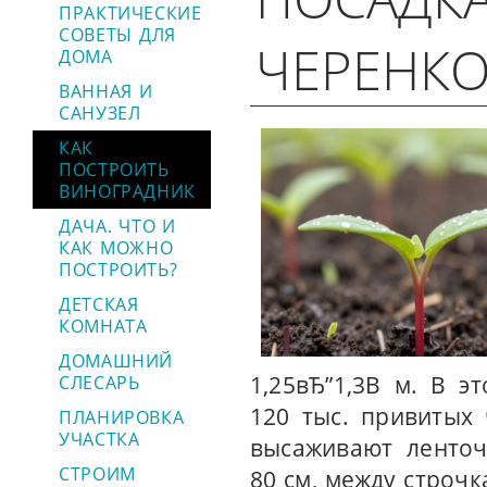
ПРАКТИЧЕСКИЕ
СОВЕТЫ ДЛЯ
ЧЕРЕНКО
ДОМА
ВАННАЯ И
САНУЗЕЛ
КАК
ПОСТРОИТЬ
ВИНОГРАДНИК
ДАЧА. ЧТО И
КАК МОЖНО
ПОСТРОИТЬ?
ДЕТСКАЯ
КОМНАТА
ДОМАШНИЙ
1,25вЂ”1,3В м. В 
СЛЕСАРЬ
120 тыс. привитых
ПЛАНИРОВКА
УЧАСТКА
высаживают ленточ
СТРОИМ
80 см, между строч