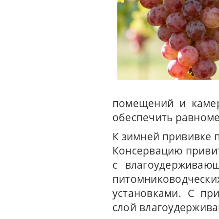
помещений и камер
обеспечить равноме
К зимней прививке 
Консервацию привит
с влагоудерживаю
питомниководческ
установками. С пр
слой влагоудержива