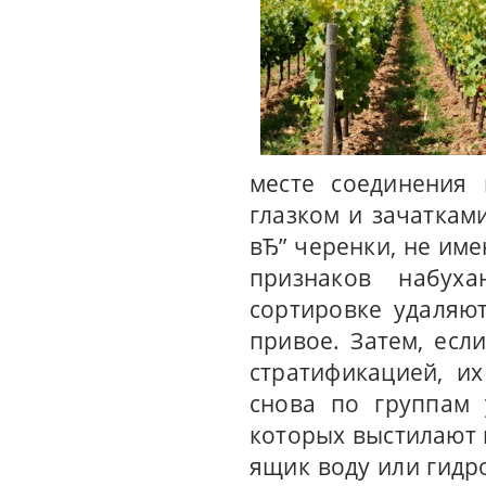
месте соединения
глазком и зачаткам
вЂ” черенки, не име
признаков набух
сортировке удаляю
привое. Затем, ес
стратификацией, и
снова по группам 
которых выстилают п
ящик воду или гидр