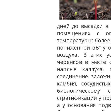
дней до высадки в
помещениях с оп
температуры: более
пониженной вЂ” у 
воздуха. В этих у
черенков в месте 
наплыв каллуса, 
соединение заложи
камбия, сосудисты
биологическому 
стратификации у при
а у основания под