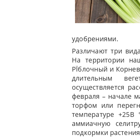
удобрениями.
Различают три вида
На территории наш
РЇблочный и Корнев
длительным вег
осуществляется ра
февраля – начале м
торфом или перегн
температуре +25В 
аммиачную селитру
подкормки растения